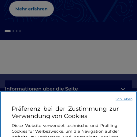
Mehr erfahren
Informationen über die Seite
Schließen
Nützliche Links
Präferenz bei der Zustimmung zur
Verwendung von Cookies
Login
Diese Website verwendet technische und Profiling-
Cookies für Werbezwecke, um die Navigation auf der
Bleiben wir in Kontakt