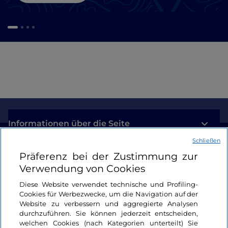
Informationen über die Seite
Schließen
Nützliche Links
Präferenz bei der Zustimmung zur
Verwendung von Cookies
Login
Diese Website verwendet technische und Profiling-
Cookies für Werbezwecke, um die Navigation auf der
Bleiben wir in Kontakt
Website zu verbessern und aggregierte Analysen
durchzuführen. Sie können jederzeit entscheiden,
welchen Cookies (nach Kategorien unterteilt) Sie