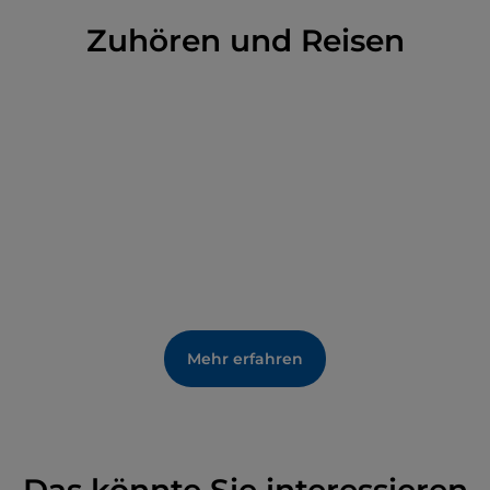
gesagt, der Park ist zweifellos ein Ort von hohem
historischen, kulturellen und natürlichen Wert, der
Zuhören und Reisen
sich für alle Arten von Ausflügen eignet, für jeden
Geschmack und jede Vorliebe: von langen
Trekkingtouren
über
Wanderungen
bis zu kurzen
Spaziergängen
, zu Fuß, zu Pferd, mit dem
Mountainbike und mit Schneeschuhen …
Mehr erfahren