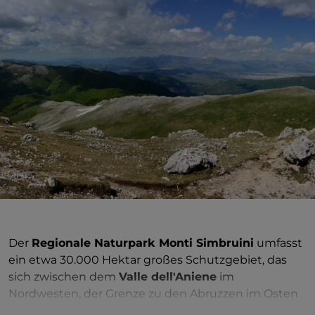
Der
Regionale Naturpark Monti Simbruini
umfasst
ein etwa 30.000 Hektar großes Schutzgebiet, das
sich zwischen dem
Valle dell'Aniene
im
Nordwesten, der Grenze zu den Abruzzen im Osten
sowie den
Monti Ernici
im Süden erstreckt. Er ist für