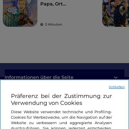
Papa, Ort
jahrhundertealter
Geschichte und
Legenden
3 Minuten
Informationen über die Seite
Schließen
Nützliche Links
Präferenz bei der Zustimmung zur
Verwendung von Cookies
Login
Diese Website verwendet technische und Profiling-
Cookies für Werbezwecke, um die Navigation auf der
Bleiben wir in Kontakt
Website zu verbessern und aggregierte Analysen
durchzuführen. Sie können jederzeit entscheiden,