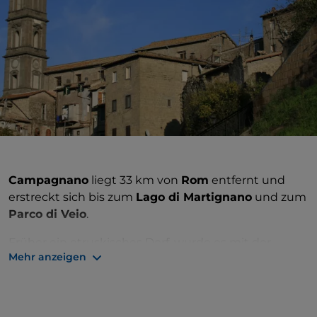
Campagnano
liegt 33 km von
Rom
entfernt und
erstreckt sich bis zum
Lago di Martignano
und zum
Parco di Veio
.
Früher ein etruskisches Dorf, wurde es mit der
Mehr anzeigen
Niederlage von Veio zu einer römischen Gemeinde
und diente als
Poststation
, an der die Reisenden
Rast machten und die Pferde wechselten.