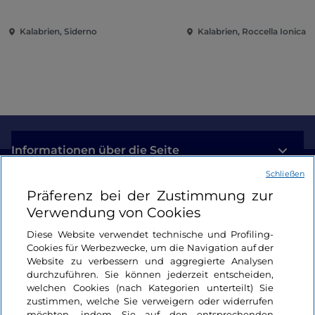
Kalabrien, Siderno
Kalabrien, Roccella Ionica
Informationen über die Seite
Schließen
Nützliche Links
Präferenz bei der Zustimmung zur
Verwendung von Cookies
Login
Diese Website verwendet technische und Profiling-
Cookies für Werbezwecke, um die Navigation auf der
Bleiben wir in Kontakt
Website zu verbessern und aggregierte Analysen
durchzuführen. Sie können jederzeit entscheiden,
welchen Cookies (nach Kategorien unterteilt) Sie
zustimmen, welche Sie verweigern oder widerrufen
möchten, indem Sie auf den entsprechenden