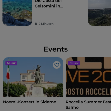
Die Costa dei
Gelsomini in
Kalabrien
2 Minuten
Events
Musik
Musik
Like
Noemi-Konzert in Siderno
Roccella Summer Festi
Salmo