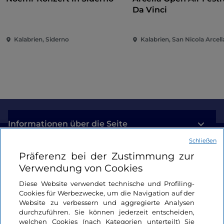
Da Vinci
Kalabrien, Siderno
Kalabrien, San Nicola Arcell
Informationen über die Seite
Schließen
Nützliche Links
Präferenz bei der Zustimmung zur
Verwendung von Cookies
Login
Diese Website verwendet technische und Profiling-
Cookies für Werbezwecke, um die Navigation auf der
Bleiben wir in Kontakt
Website zu verbessern und aggregierte Analysen
durchzuführen. Sie können jederzeit entscheiden,
welchen Cookies (nach Kategorien unterteilt) Sie