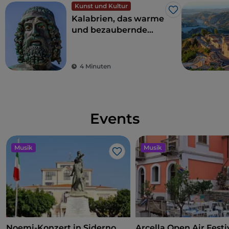
Kunst und Kultur
Like
Kalabrien, das warme
und bezaubernde
Land der
Bronzestatuen von
Riace
4 Minuten
Events
Musik
Musik
Like
Noemi-Konzert in Siderno
Arcella Open Air Festiv