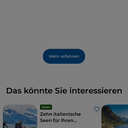
zugänglich. Die Insel kann mit dem
Boot
in wenigen
Minuten von allen wichtigen Orten am Ufer des
Lago Maggiore erreicht werden. Lassen Sie sich
verführen und nutzen Sie die Gelegenheit, um auch
einen Besuch der nahe gelegenen
Isola Bella
zu
unternehmen, Sie werden nicht enttäuscht sein.
Mehr erfahren
Das könnte Sie interessieren
Seen
Like
Zehn italienische
Seen für Ihren
Aktivurlaub