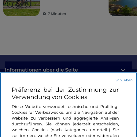
7 Minuten
Informationen über die Seite
Schließen
Nützliche Links
Präferenz bei der Zustimmung zur
Verwendung von Cookies
Login
Diese Website verwendet technische und Profiling-
Cookies für Werbezwecke, um die Navigation auf der
Bleiben wir in Kontakt
Website zu verbessern und aggregierte Analysen
durchzuführen. Sie können jederzeit entscheiden,
welchen Cookies (nach Kategorien unterteilt) Sie
zustimmen, welche Sie verweigern oder widerrufen