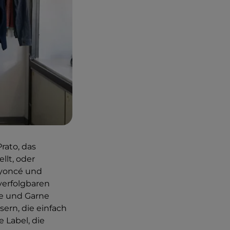
rato, das
llt, oder
eyoncé und
verfolgbaren
fe und Garne
ern, die einfach
 Label, die