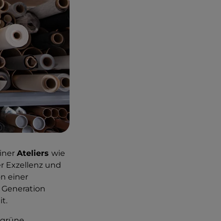
einer
Ateliers
wie
r Exzellenz und
on einer
u Generation
t.
 grüne