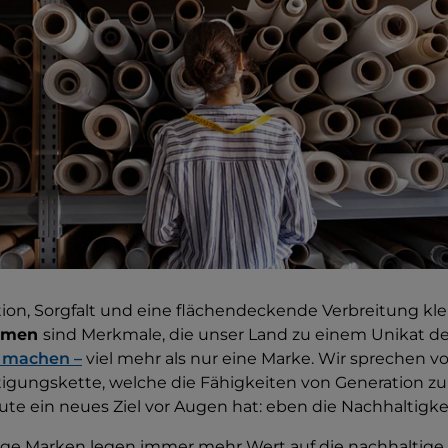
tion, Sorgfalt und eine flächendeckende Verbreitung kl
ehmen
sind Merkmale, die unser Land zu einem Unikat de
y machen –
viel mehr als nur eine Marke. Wir sprechen v
rtigungskette, welche die Fähigkeiten von Generation z
te ein neues Ziel vor Augen hat: eben die Nachhaltigkei
ge Marken legen immer mehr Wert auf die nachhaltige