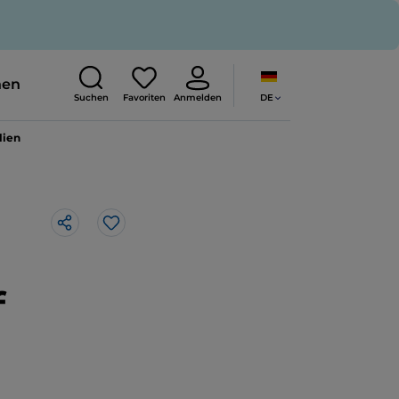
nen
DE
Suchen
Favoriten
Anmelden
lien
Like
f