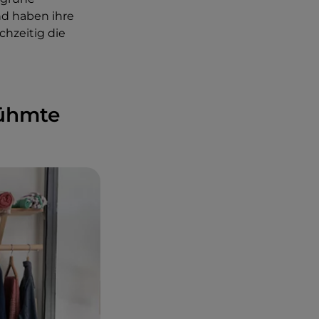
nd haben ihre
hzeitig die
rühmte