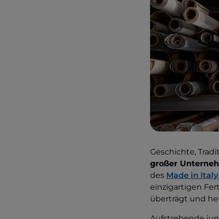
Geschichte, Tradi
großer Untern
des
Made in Ital
einzigartigen Fe
überträgt und heu
Aufstrebende jun