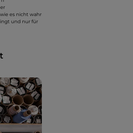
im
ger
wie es nicht wahr
ringt und nur für
t