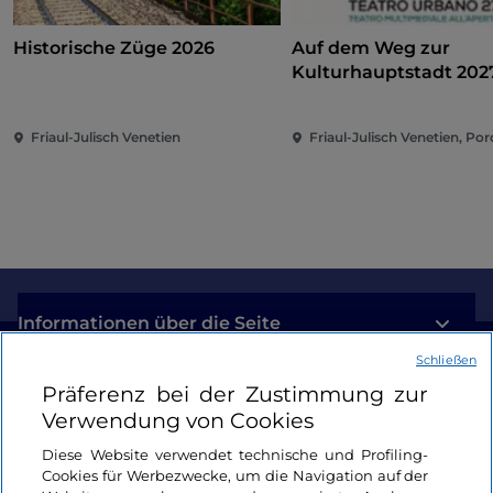
Historische Züge 2026
Auf dem Weg zur
Kulturhauptstadt 202
Teatro Urbano 2027 (
Friaul-Julisch Venetien
Friaul-Julisch Venetien, Po
Informationen über die Seite
Schließen
Nützliche Links
Präferenz bei der Zustimmung zur
Verwendung von Cookies
Login
Diese Website verwendet technische und Profiling-
Cookies für Werbezwecke, um die Navigation auf der