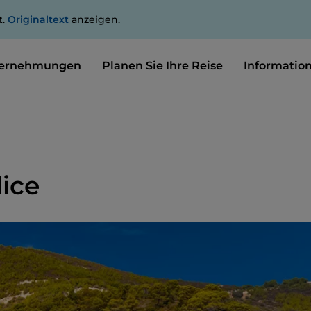
t.
Originaltext
anzeigen.
ernehmungen
Planen Sie Ihre Reise
Informatio
ice