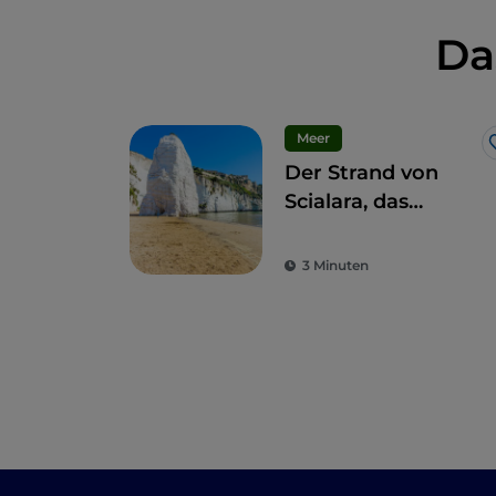
Da
Meer
Der Strand von
Scialara, das
Highlight der Küste
des Gargano
3 Minuten