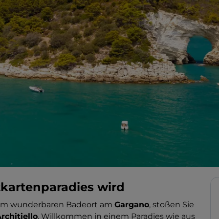
kartenparadies wird
nem wunderbaren Badeort am
Gargano
, stoßen Sie
rchitiello
. Willkommen in einem Paradies wie aus