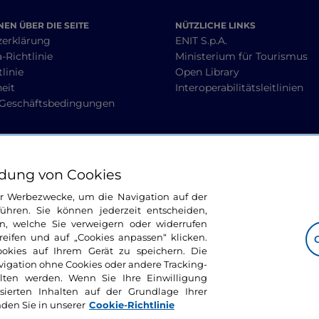
EN ÜBER DIE SEITE
NÜTZLICHE LINKS
zerklärung
ENIT S.p.A.
-Richtlinie
Ministerium für Tourismus
linie
Open Library
heit
Interoperabilitätsleitlinien
 Geschäftsbedingungen
BLEIBEN WIR IN KONTAKT
dung von Cookies
ür Werbezwecke, um die Navigation auf der
ühren. Sie können jederzeit entscheiden,
n, welche Sie verweigern oder widerrufen
ifen und auf „Cookies anpassen“ klicken.
ookies auf Ihrem Gerät zu speichern. Die
avigation ohne Cookies oder andere Tracking-
alten werden. Wenn Sie Ihre Einwilligung
sierten Inhalten auf der Grundlage Ihrer
nden Sie in unserer
Cookie-Richtlinie