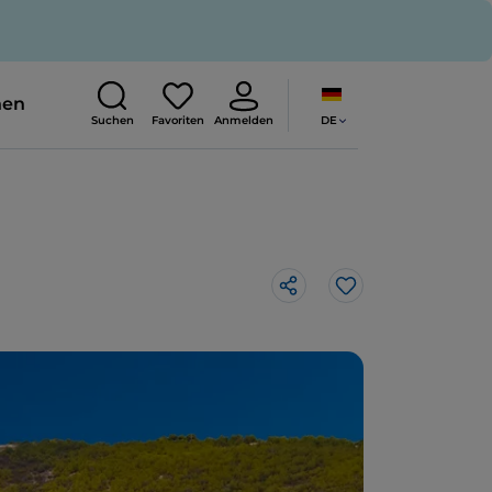
nen
DE
Suchen
Favoriten
Anmelden
Like