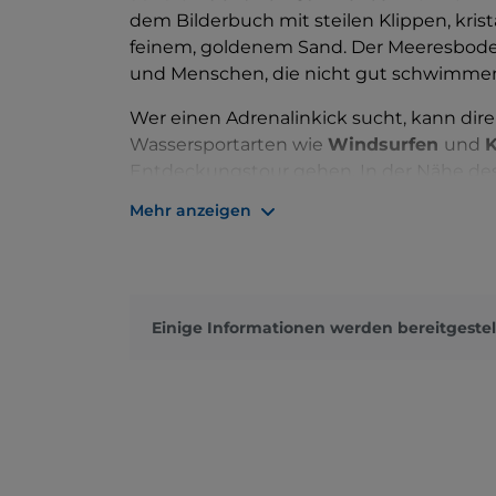
dem Bilderbuch mit steilen Klippen, kris
feinem, goldenem Sand. Der Meeresboden i
und Menschen, die nicht gut schwimmen 
Wer einen Adrenalinkick sucht, kann dire
Wassersportarten wie
Windsurfen
und
K
Entdeckungstour gehen. In der Nähe des 
und spektakulärsten Naturwerke der Ge
Mehr anzeigen
genannt: ein Stück Kalkstein, das im Lau
Meer geformt wurde.
Die
Legende
besagt, dass der Bogen vo
Meereskönigs Neptun und seiner Frau Am
Einige Informationen werden bereitgestel
Aussichtspunkt des
Torre San Felice
, e
Küste, können Sie die Schönheit des B