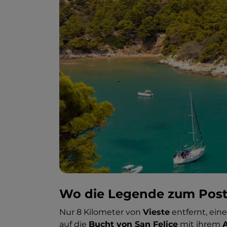
Wo die Legende zum Post
Nur 8 Kilometer von
Vieste
entfernt, ei
auf die
Bucht von San Felice
mit ihrem
A