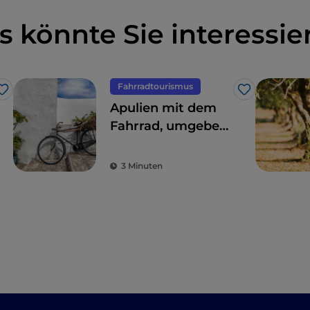
s könnte Sie interessie
Fahrradtourismus
Like
Like
Apulien mit dem
Fahrrad, umgeben
von Trulli,
Olivenbäumen und
3 Minuten
schmucken
Dörfern