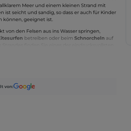
tallklarem Meer und einem kleinen Strand mit
st seicht und sandig, so dass er auch für Kinder
können, geeignet ist.
kt von den Felsen aus ins Wasser springen,
itesurfen
betreiben oder beim
Schnorcheln
auf
Strandes finden Sie eines der eindrucksvollsten
gend, den
Arco di San Felice
, auch Architiello
fe der Zeit durch die Einwirkung von Wind und
n den Meeresnymphen und Tritonen zu Ehren des
phitrite in die Felsen gehauen wurde. Vom
lt von:
inem imposanten und alten Wachturm an der
ogens und der Bucht bewundern.