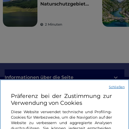
Naturschutzgebiet
Lago di Campotosto,
zwischen Trekking
und Wassersport
2 Minuten
Informationen über die Seite
Schließen
Nützliche Links
Präferenz bei der Zustimmung zur
Verwendung von Cookies
Login
Diese Website verwendet technische und Profiling-
Cookies für Werbezwecke, um die Navigation auf der
Bleiben wir in Kontakt
Website zu verbessern und aggregierte Analysen
durchzuführen. Sie können jederzeit entscheiden,