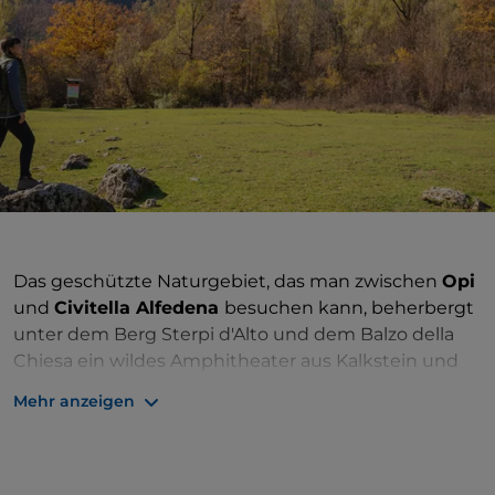
Das geschützte Naturgebiet, das man zwischen
Opi
und
Civitella Alfedena
besuchen kann, beherbergt
unter dem Berg Sterpi d'Alto und dem Balzo della
Chiesa ein wildes Amphitheater aus Kalkstein und
Dolomit, inmitten von Buchen- und
Mehr anzeigen
Schwarzkiefernwäldern. Das Gebiet hat seinen
Namen von der Gämse des Apennin und ist ein
Integralreservat
des Nationalparks der Abruzzen:
wegen seiner ökologischen, naturalistischen und