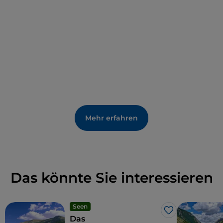
Betrieb: Die Wiedergewinnung von ehemaligen
Anbauflächen und die Anpflanzung von
Gewürzpflanzen tragen zur Bereicherung der
traditionellen Küche von Civitella bei, die aus
Eiernudeln, Chitarre alla pecoraia, Pappardelle mit
Wildschwein, Fleischgerichten, Käse, Ricotta und
Honig besteht.
Mehr erfahren
Das könnte Sie interessieren
Seen
Like
Das