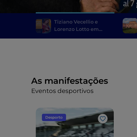
Tiziano Vecellio e
Lorenzo Lotto em
exposição na
Pinacoteca de Ancona
As manifestações
Eventos desportivos
Desporto
Gosto