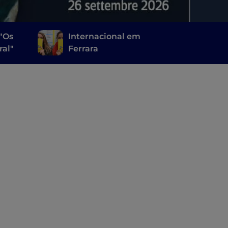
"Os
Internacional em
ral"
Ferrara