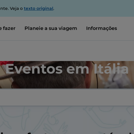
nte. Veja o
texto original
.
 fazer
Planeie a sua viagem
Informações
Eventos em Itália