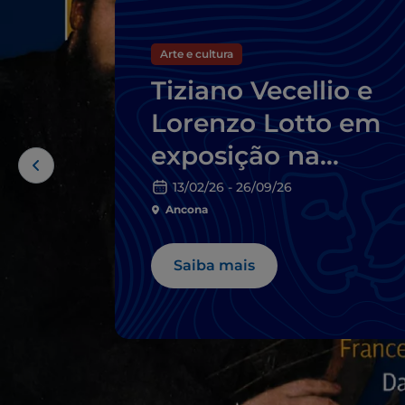
Arte e cultura
Tiziano Vecellio e
Lorenzo Lotto em
exposição na
Pinacoteca de
13/02/26 - 26/09/26
Ancona
Ancona
Saiba mais