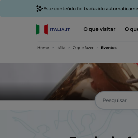
Este conteúdo foi traduzido automaticame
O que visitar
O que
Home
Itália
O que fazer
Eventos