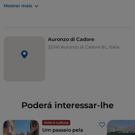
margens do lago e no Museu do Palácio Corte Metto,
Mostrar mais
poderá visitar a exposição "Auronzo tre Cime. Dos
dinossauros aos mamutes, a história continua”.
Segundo capítulo da narrativa "pop" inaugurada no
ano passado, pretende contar e fazer imaginar o
Auronzo di Cadore
território recuando no tempo dezenas de milhares
32041 Auronzo di Cadore BL, Italia
de anos, quando o Cadore foi afetado pelas
glaciações, passando de uma enorme lagoa a um
glaciar inóspito, nas encostas do qual viviam alguns
exemplares da megafauna.
Poderá interessar-lhe
Arte e cultura
Gosto
Um passeio pela