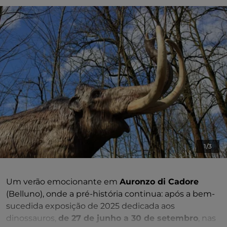
1/3
Um verão emocionante em
Auronzo di Cadore
(Belluno), onde a pré-história continua: após a bem-
sucedida exposição de 2025 dedicada aos
dinossauros,
de 27 de junho a 30 de setembro
, nas