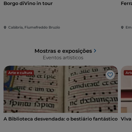
Borgo diVino in tour
Ferr
Calábria, Fiumefreddo Bruzio
Emí
Mostras e exposições
Eventos artísticos
Arte e cultura
Art
Gosto
A Biblioteca desvendada: o bestiário fantástico
Viva