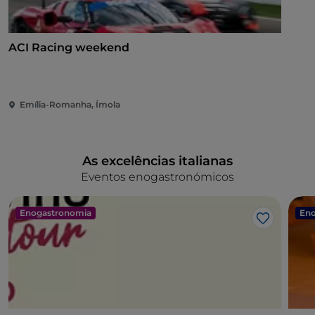
ACI Racing weekend
Emília-Romanha, Ímola
As excelências italianas
Eventos enogastronómicos
Enogastronomia
Eno
Gosto