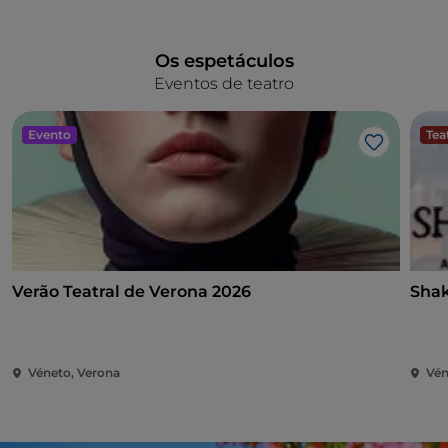
Os espetáculos
Eventos de teatro
Evento
Tea
Gosto
Verão Teatral de Verona 2026
Shak
Véneto, Verona
Vén