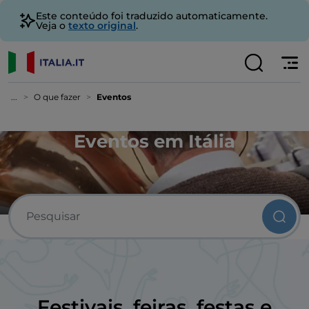
Este conteúdo foi traduzido automaticamente.
Veja o
texto original
.
...
O que fazer
Eventos
Eventos em Itália
Festivais, feiras, festas e