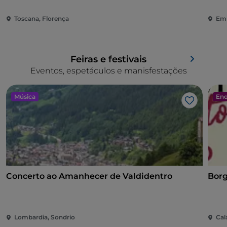
Toscana, Florença
Emí
Feiras e festivais
Eventos, espetáculos e manisfestações
Música
Eno
Gosto
Concerto ao Amanhecer de Valdidentro
Borg
Lombardia, Sondrio
Cal