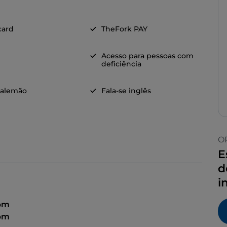
card
TheFork PAY
Acesso para pessoas com
deficiência
 alemão
Fala-se inglês
O
E
d
i
 pm
 pm