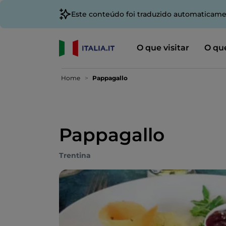
Este conteúdo foi traduzido automaticame
O que visitar
O que
Home
Pappagallo
Pappagallo
Trentina