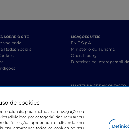
 SOBRE O SITE
LIGAÇÕES ÚTEIS
Privacidade
ENIT S.p.A.
re Redes Sociais
Ministério do Turismo
Cookies
Open Library
de
Diretrizes de interoperabilid
ndições
MANTENHA-SE EM CONTACTO
uso de cookies
s promocionais, para melhorar a navegação no
ies (divididos por categoria) dar, recusar ou
endo à secção apropriada e clicando em
Definiç
corda em armazenar todos os cookies no seu