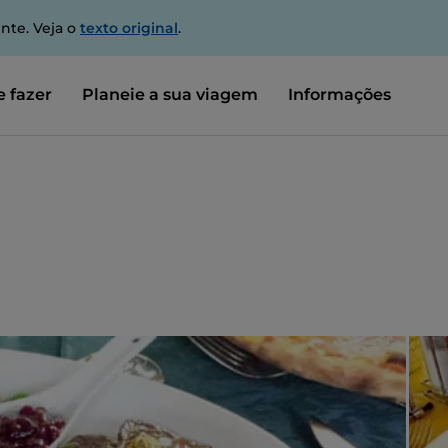
nte. Veja o
texto original
.
 fazer
Planeie a sua viagem
Informações