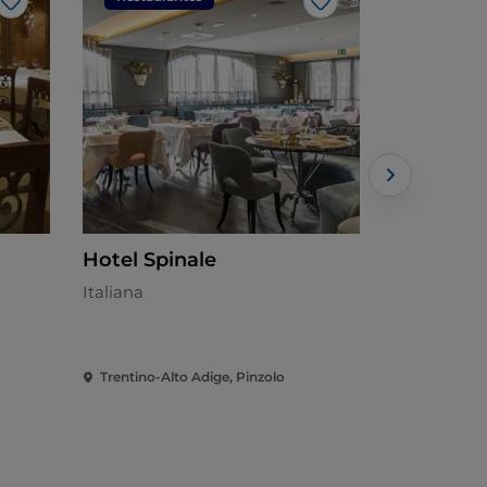
Gosto
Gosto
Hotel Spinale
Palù dell
Italiana
Italiana - €
Trentino-Alto Adige, Pinzolo
Trentino-Al