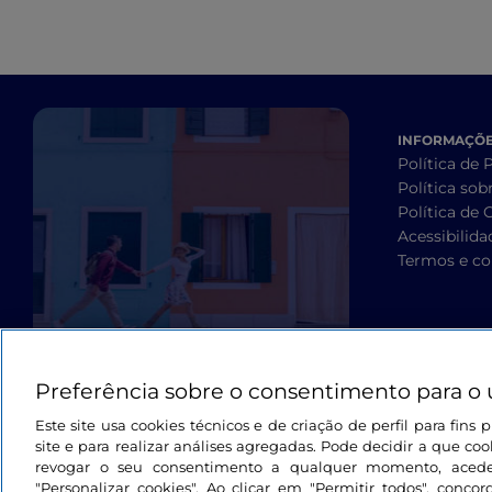
INFORMAÇÕES
Política de 
Política sob
Política de 
Acessibilida
Termos e co
Preferência sobre o consentimento para o 
Este site usa cookies técnicos e de criação de perfil para fin
site e para realizar análises agregadas. Pode decidir a que cook
revogar o seu consentimento a qualquer momento, aced
"Personalizar cookies". Ao clicar em "Permitir todos", con