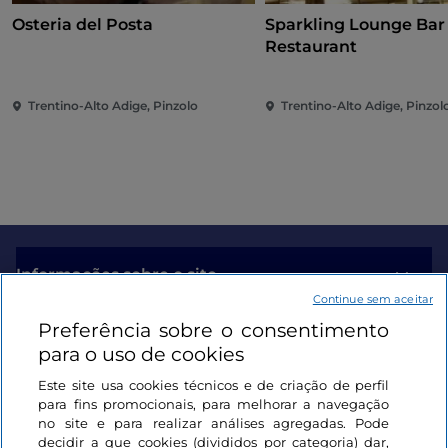
Osteria del Posta
Sparkling Lounge Bar
Restaurant
Trentino-Alto Adige, Pinzolo
Trentino-Alto Adige, Pinzol
Informações sobre o site
Continue sem aceitar
Preferência sobre o consentimento
Ligações úteis
para o uso de cookies
Este site usa cookies técnicos e de criação de perfil
Iniciar sessão
para fins promocionais, para melhorar a navegação
no site e para realizar análises agregadas. Pode
Mantenha-se em contacto
decidir a que cookies (divididos por categoria) dar,