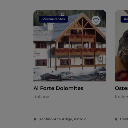
Restaurantes
Re
Gosto
Al Forte Dolomites
Oste
Italiana
Italia
Trentino-Alto Adige, Pinzolo
Tren