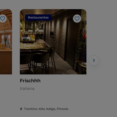
Restaurantes
Restaura
Gosto
Gosto
Frischhh
Antico fo
Italiana
Europeia -
Trentino-Alto Adige, Pinzolo
Trentino-Al