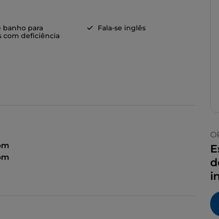
e banho para
Fala-se inglês
 com deficiência
O
 pm
E
 pm
d
i