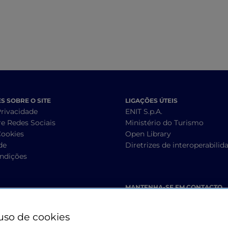
 SOBRE O SITE
LIGAÇÕES ÚTEIS
Privacidade
ENIT S.p.A.
re Redes Sociais
Ministério do Turismo
Cookies
Open Library
de
Diretrizes de interoperabilid
ndições
MANTENHA-SE EM CONTACTO
uso de cookies