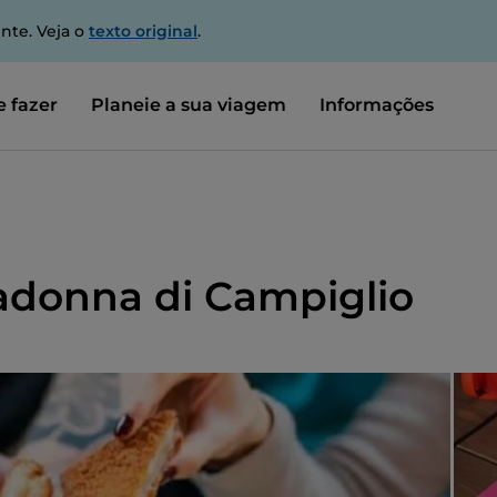
nte. Veja o
texto original
.
 fazer
Planeie a sua viagem
Informações
adonna di Campiglio