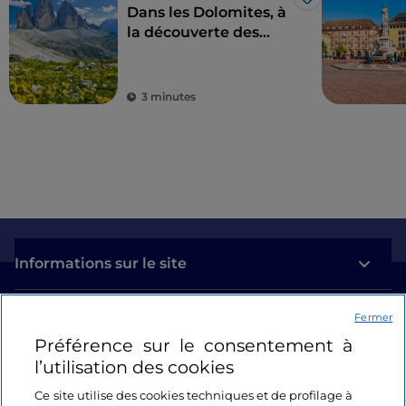
J’aime
Dans les Dolomites, à
la découverte des
Photothèque Trentino Sviluppo S.p.A. photo
fleurs de l'hiver
de
Simone Mondino
(sujet :
Alpe Cimbra
-
Serrada
-
Forra del lupo
)
3 minutes
Photothèque Trentino Sviluppo S.p.A. photo
de
Ronald Jansen
(sujet :
Valle del Chiese
-
Val di
Fumo
)
Informations sur le site
Liens utiles
Fermer
Préférence sur le consentement à
l’utilisation des cookies
Se connecter
Ce site utilise des cookies techniques et de profilage à
Suivez-nous