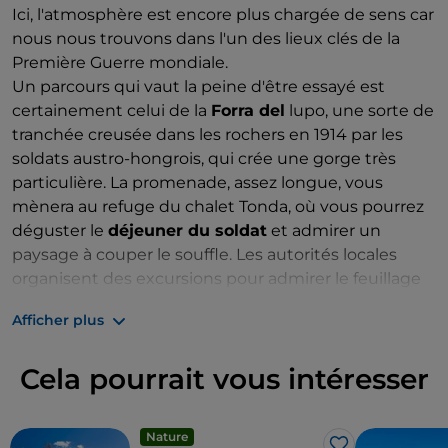
Ici, l'atmosphère est encore plus chargée de sens car
nous nous trouvons dans l'un des lieux clés de la
Première Guerre mondiale.
Un parcours qui vaut la peine d'être essayé est
certainement celui de la
Forra del
lupo, une sorte de
tranchée creusée dans les rochers en 1914 par les
soldats austro-hongrois, qui crée une gorge très
particulière. La promenade, assez longue, vous
mènera au refuge du chalet Tonda, où vous pourrez
déguster le
déjeuner du soldat
et admirer un
paysage à couper le souffle. Les autorités locales
organisent des excursions pour admirer le feuillage
dans toute sa splendeur, avec des randonnées
Afficher plus
adaptées à tous.
Entouré par les couleurs uniques et en constante
Cela pourrait vous intéresser
évolution du feuillage, là où il devient plus suggestif,
vous pourrez vivre des expériences uniques.
Nature