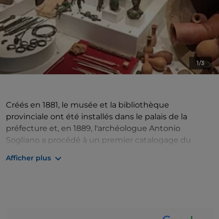
1/3
Créés en 1881, le musée et la bibliothèque
provinciale ont été installés dans le palais de la
préfecture et, en 1889, l'archéologue Antonio
Sogliano a procédé à un premier catalogage du
matériel, en publiant l'inventaire. Depuis lors, les
Afficher plus
structures ont traversé des événements alternés et
de nombreux déménagements jusqu'en 1995,
lorsque le musée a finalement été installé dans les
locaux du palais Mazzarotta, situé dans le centre
historique de Campobasso. Les collections