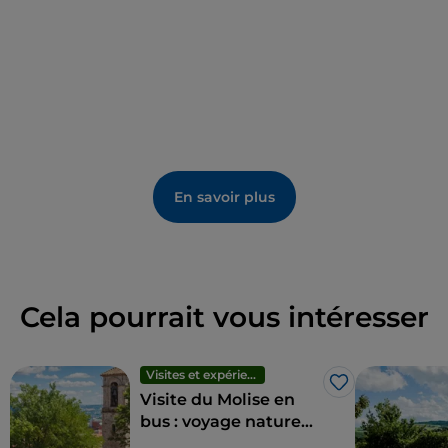
meubles en bronze. Une section très intéressante
est celle du haut Moyen Âge, où sont conservés les
restes de tombes très riches de guerriers bulgares
retrouvées dans la plaine de Bojano, parmi lesquelles
se distingue la reconstruction complète de celle
d'un chevalier et de son cheval, avec des bardages
en argent. En annexe, une brève section présente
des céramiques et d'autres artefacts du bas Moyen
En savoir plus
Âge.
Cela pourrait vous intéresser
Visites et expériences
J’aime
Visite du Molise en
bus : voyage nature
au milieu des