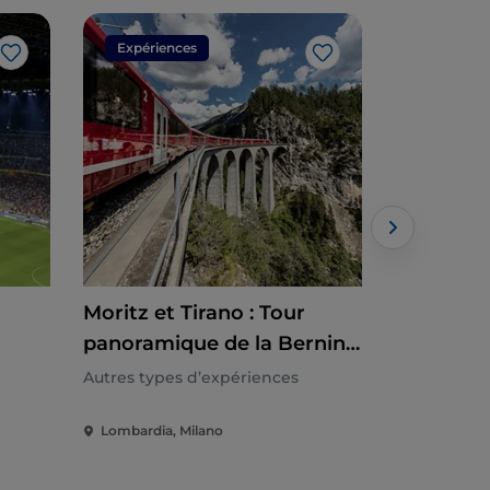
Expériences
Expérien
J’aime
J’aime
Moritz et Tirano : Tour
Milan : Tr
panoramique de la Bernina
aller sim
Express depuis Milan
Del Gard
Autres types d’expériences
Autres type
Lombardia, Milano
Lombardia,