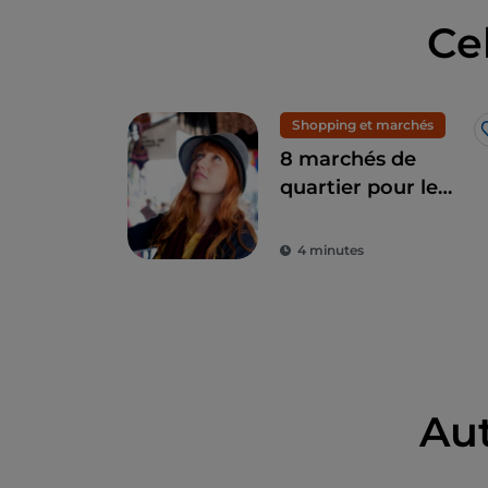
Ce
Shopping et marchés
8 marchés de
quartier pour le
shopping à Milan :
mode exclusive à
4 minutes
petits prix
Au