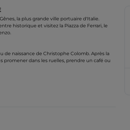
E
es, la plus grande ville portuaire d'Italie.
tre historique et visitez la Piazza de Ferrari, le
enzo.
ieu de naissance de Christophe Colomb. Après la
us promener dans les ruelles, prendre un café ou
arquement à bord d'un bateau pour une croisière
s, promenez-vous dans les rues, détendez-vous ou
u et retour à Milan.