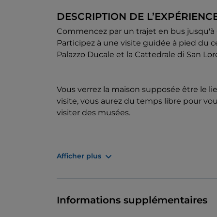
DESCRIPTION DE L’EXPÉRIENC
Commencez par un trajet en bus jusqu'à Gên
Participez à une visite guidée à pied du cen
Palazzo Ducale et la Cattedrale di San Lor
Vous verrez la maison supposée être le l
visite, vous aurez du temps libre pour vo
visiter des musées.
Voyage à Santa Margherita Ligure et emb
Afficher plus
à Portofino. Admirez les maisons colorée
visitez l'église Saint-Georges.
Informations supplémentaires
Retour à Santa Margherita Ligure en batea