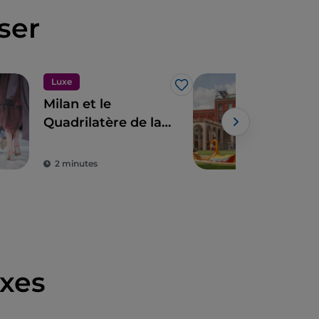
ser
Luxe
J’aime
Milan et le
À Mi
Quadrilatère de la
des
Mode
ren
Tri
2 minutes
2 m
xes