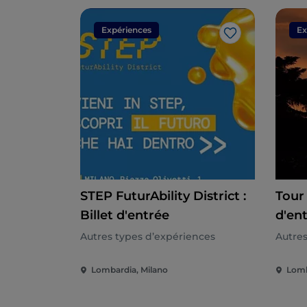
Expériences
Ex
J’aime
STEP FuturAbility District :
Tour 
Billet d'entrée
d'en
Autres types d’expériences
Autres
Lombardia, Milano
Lomb