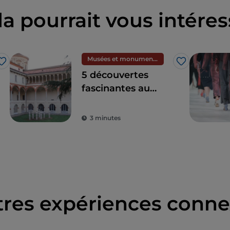
la pourrait vous intéres
Musées et monuments
J’aime
J’aime
5 découvertes
fascinantes au
Musée national des
sciences et de la
3 minutes
technologie
Léonard de Vinci à
Milan
tres expériences conne