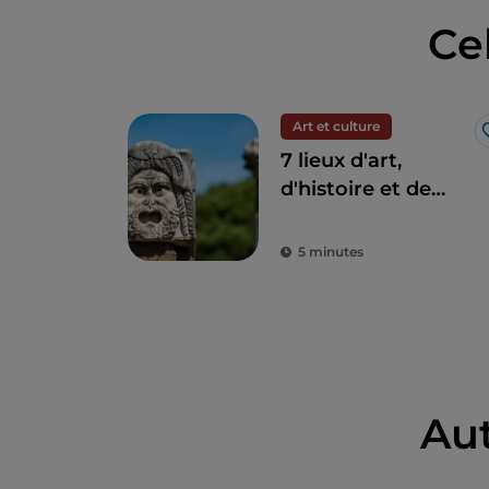
Ce
Art et culture
7 lieux d'art,
d'histoire et de
culture à une
heure de Rome
5 minutes
Au