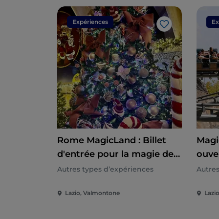
Expériences
Ex
J’aime
Rome MagicLand : Billet
Magi
d'entrée pour la magie de
ouve
Noël
Autres types d’expériences
Autres
Lazio, Valmontone
Lazi