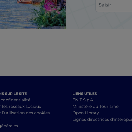
S SUR LE SITE
LIENS UTILES
 confidentialité
ENIT S.p.A.
r les réseaux sociaux
Ministère du Tourisme
 l’utilisation des cookies
Open Library
é
Lignes directrices d’interopér
générales