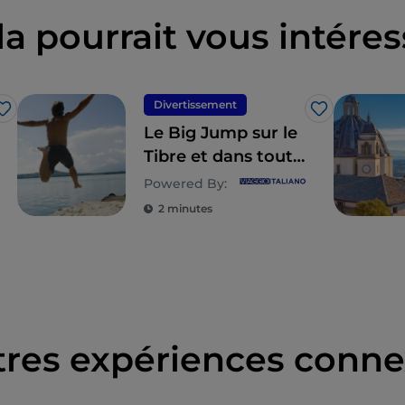
la pourrait vous intéres
Divertissement
J’aime
J’aime
Le Big Jump sur le
Tibre et dans toute
l'Europe
Powered By:
2 minutes
tres expériences conne