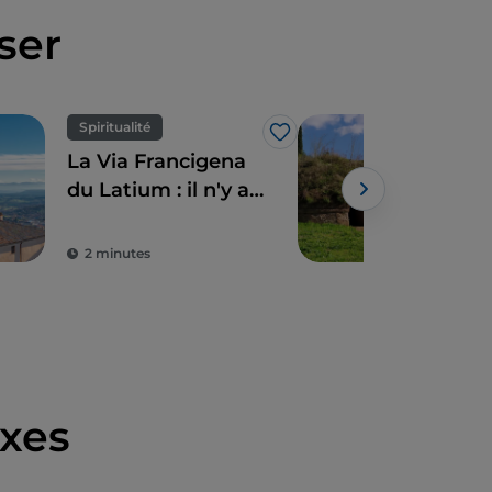
ser
Spiritualité
UN
J’aime
La Via Francigena
Les
du Latium : il n'y a
Cerv
pas que Rome
Tarq
voy
2 minutes
3 m
tem
xes