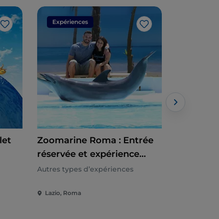
Expériences
Expérien
J’aime
J’aime
let
Zoomarine Roma : Entrée
Zoomarine
réservée et expérience
accès rap
avec les dauphins
Autres types d’expériences
Autres type
Lazio, Roma
Lazio, Rom