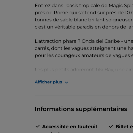
Entrez dans l'oasis tropicale de Magic Spl
près de Rome qui s'étend sur près de 10 
tonnes de sable blanc brillant soigneusemen
c'est un véritable paradis en dehors de la vi
L'attraction phare ? Onda del Caribe - un
carrés, dont les vagues atteignent une hau
pour les courageux amateurs de vagues et
Les plus petits adoreront Tiki Bay, une 
piscine. Avec six toboggans excitants at
Afficher plus
peu profondes pour les petits nageurs, c'
Envie de vous détendre ? La zone exclusiv
à louer pour la journée.
Informations supplémentaires
Accessible en fauteuil
Billet 