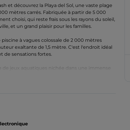
ash et découvrez la Playa del Sol, une vaste plage
000 mètres carrés. Fabriquée à partir de 5 000
t choisi, qui reste frais sous les rayons du soleil,
lle, et un grand plaisir pour les familles.
e piscine à vagues colossale de 2 000 mètres
teur exaltante de 1,5 mètre. C'est l'endroit idéal
 de sensations fortes.
aire de jeux aquatiques nichée dans une immense
teignant jusqu'à 12 mètres de hauteur et des eaux
est un paradis aquatique sûr et palpitant.
e de Playa Paraiso propose six cabanes idylliques
électronique