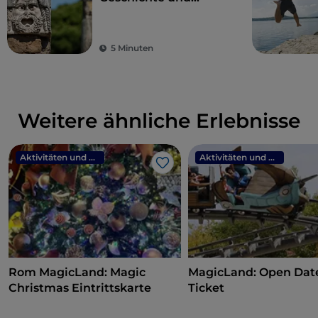
Kultur, eine Stunde
von Rom entfernt
5 Minuten
Weitere ähnliche Erlebnisse
Aktivitäten und Erlebnisse
Aktivitäten und Erlebnisse
Like
Rom MagicLand: Magic
MagicLand: Open Dat
Christmas Eintrittskarte
Ticket