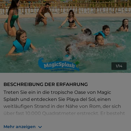
1/14
BESCHREIBUNG DER ERFAHRUNG
Treten Sie ein in die tropische Oase von Magic
Splash und entdecken Sie Playa del Sol, einen
weitläufigen Strand in der Nähe von Rom, der sich
über fast 10.000 Quadratmeter erstreckt. Er besteht
aus 5.000 Tonnen sorgfältig ausgewähltem,
Mehr anzeigen
strahlend weißem Sand, der unter den