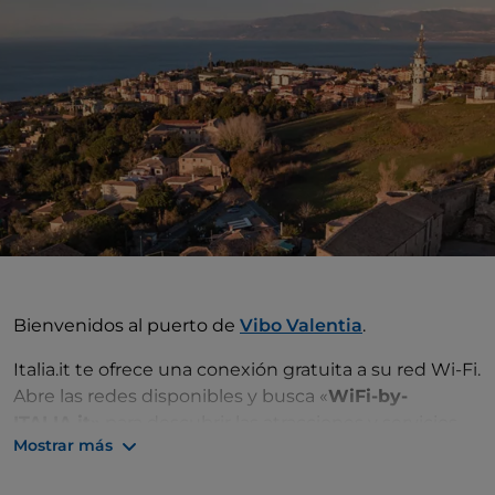
Bienvenidos al puerto de
Vibo Valentia
.
Italia.it te ofrece una conexión gratuita a su red Wi-Fi.
Abre las redes disponibles y busca «
WiFi-by-
ITALIA.it»
para descubrir las atracciones y servicios
Mostrar más
disponibles y hacer de tu viaje una experiencia aún
más inolvidable.