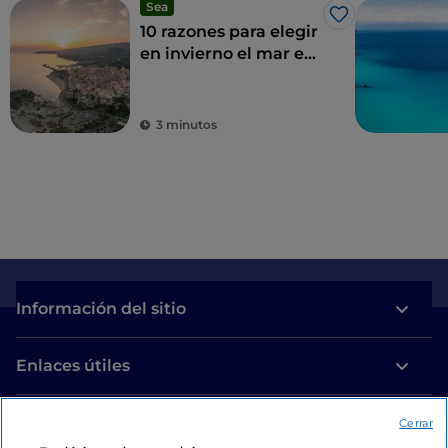
Sea
Me gusta
10 razones para elegir
en invierno el mar en
la Costa de los Reyes
3 minutos
Información del sitio
Enlaces útiles
Acceso
Cerrar