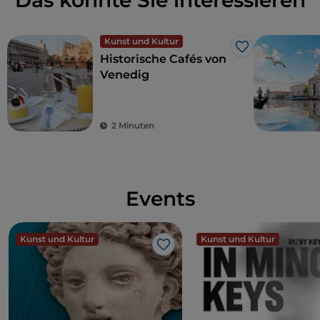
Das könnte Sie interessieren
Kunst und Kultur
Like
Historische Cafés von
Venedig
2 Minuten
Events
Kunst und Kultur
Kunst und Kultur
Like