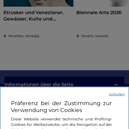
Etrusker und Venezianer.
Biennale Arte 2026
Gewässer, Kulte und
Heiligtümer
Venetien, Venedig
Veneto, Venezia
Informationen über die Seite
Schließen
Nützliche Links
Präferenz bei der Zustimmung zur
Verwendung von Cookies
Login
Diese Website verwendet technische und Profiling-
Cookies für Werbezwecke, um die Navigation auf der