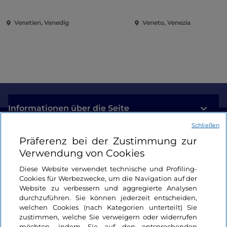
Heiligtümer
Venetien, Venedig
Veneto, Venezia
Informationen über die Seite
Schließen
Nützliche Links
Präferenz bei der Zustimmung zur
Verwendung von Cookies
Login
Diese Website verwendet technische und Profiling-
Cookies für Werbezwecke, um die Navigation auf der
Bleiben wir in Kontakt
Website zu verbessern und aggregierte Analysen
durchzuführen. Sie können jederzeit entscheiden,
welchen Cookies (nach Kategorien unterteilt) Sie
zustimmen, welche Sie verweigern oder widerrufen
möchten, indem Sie auf den entsprechenden