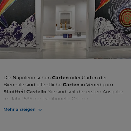
Die Napoleonischen
Gärten
oder Gärten der
Biennale sind öffentliche
Gärten
in Venedig im
Stadtteil Castello
. Sie sind seit der ersten Ausgabe
im Jahr 1895 der traditionelle Ort der
Kunstausstellungen
der Biennale und verdanken
Mehr anzeigen
ihren Namen der zweiten napoleonischen Periode,
als 1807 ein Dekret erließ, dass die Stadt mit
Grünflächen ausgestattet werden sollte, die als