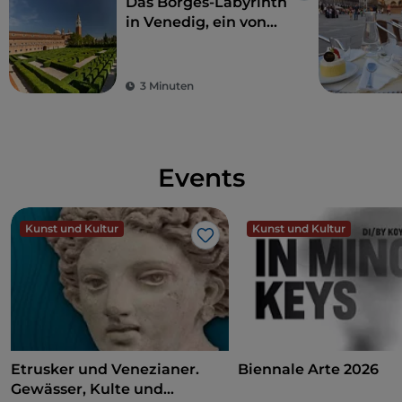
Das Borges-Labyrinth
in Venedig, ein von
der Literatur
inspirierter Garten
3 Minuten
Events
Kunst und Kultur
Kunst und Kultur
Like
Etrusker und Venezianer.
Biennale Arte 2026
Gewässer, Kulte und