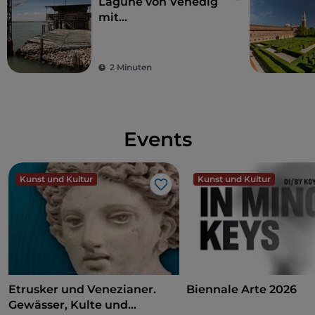
Lagune von Venedig
mit
Vogelbeobachtung
und Angeltourismus
2 Minuten
Events
Kunst und Kultur
Kunst und Kultur
Like
Etrusker und Venezianer.
Biennale Arte 2026
Gewässer, Kulte und