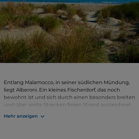
Entlang Malamocco, in seiner südlichen Mündung,
liegt Alberoni. Ein kleines
Fischerdorf, das noch
bewohnt ist und sich durch einen besonders breiten
und über weite Strecken freien Strand auszeichnet.
Die Schönheit des Strandes von Alberoni
Mehr anzeigen
beeindruckte auch den Regisseur
Luchino Visconti
,
der beschloss, die Außenaufnahmen seines Films
Der Tod in Venedig in den Bagni di Alberoni zu