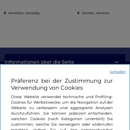
Heiligtümer
Venetien, Venedig
Veneto, Venezia
Informationen über die Seite
Schließen
Nützliche Links
Präferenz bei der Zustimmung zur
Verwendung von Cookies
Login
Diese Website verwendet technische und Profiling-
Cookies für Werbezwecke, um die Navigation auf der
Bleiben wir in Kontakt
Website zu verbessern und aggregierte Analysen
durchzuführen. Sie können jederzeit entscheiden,
welchen Cookies (nach Kategorien unterteilt) Sie
zustimmen, welche Sie verweigern oder widerrufen
möchten, indem Sie auf den entsprechenden