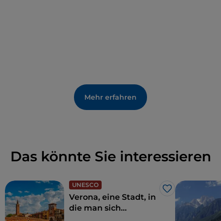
seinem Tod zurücklegte
: zwischen Campodarsego,
Camposampiero und Padua.
Mehr erfahren
Das könnte Sie interessieren
UNESCO
Like
Verona, eine Stadt, in
die man sich
verlieben muss, wie