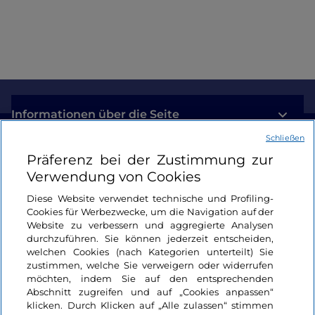
Informationen über die Seite
Schließen
Nützliche Links
Präferenz bei der Zustimmung zur
Verwendung von Cookies
Login
Diese Website verwendet technische und Profiling-
Cookies für Werbezwecke, um die Navigation auf der
Bleiben wir in Kontakt
Website zu verbessern und aggregierte Analysen
durchzuführen. Sie können jederzeit entscheiden,
welchen Cookies (nach Kategorien unterteilt) Sie
zustimmen, welche Sie verweigern oder widerrufen
möchten, indem Sie auf den entsprechenden
Abschnitt zugreifen und auf „Cookies anpassen“
klicken. Durch Klicken auf „Alle zulassen“ stimmen