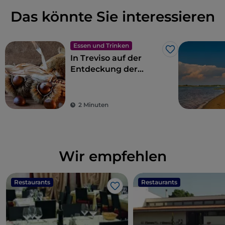
Das könnte Sie interessieren
Essen und Trinken
Like
In Treviso auf der
Entdeckung der
Marroni del
Monfenera IGP
2 Minuten
Wir empfehlen
Restaurants
Restaurants
Like