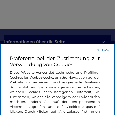
Informationen über die Seite
Schließen
Nützliche Links
Präferenz bei der Zustimmung zur
Verwendung von Cookies
Login
Diese Website verwendet technische und Profiling-
Cookies für Werbezwecke, um die Navigation auf der
Bleiben wir in Kontakt
Website zu verbessern und aggregierte Analysen
durchzuführen. Sie können jederzeit entscheiden,
welchen Cookies (nach Kategorien unterteilt) Sie
zustimmen, welche Sie verweigern oder widerrufen
möchten, indem Sie auf den entsprechenden
Abschnitt zugreifen und auf „Cookies anpassen“
klicken. Durch Klicken auf „Alle zulassen“ stimmen