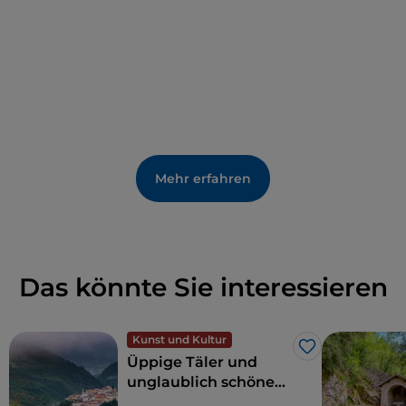
Harmonie
.
Ein Ort, um in religiöser Stille innezuhalten und die
Schönheit einer verzauberten Stätte zu bewundern,
an dem die Hand des Menschen die wunderbaren
Werke der Natur zu streicheln, zu pflegen und zu
schützen wusste.
Mehr erfahren
Das könnte Sie interessieren
Kunst und Kultur
Like
Üppige Täler und
unglaublich schöne
Landschaften: