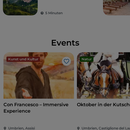
Umbrien, das grüne
Herz Italiens
5 Minuten
Events
Kunst und Kultur
Natur
Like
Con Francesco – Immersive
Oktober in der Kutsc
Experience
Umbrien, Assisi
Umbrien, Castiglione del L