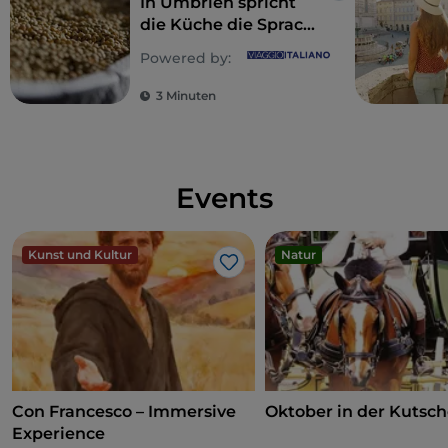
In Umbrien spricht
die Küche die Sprache
der Natur
Powered by:
3 Minuten
Events
Kunst und Kultur
Natur
Like
Con Francesco – Immersive
Oktober in der Kutsc
Experience