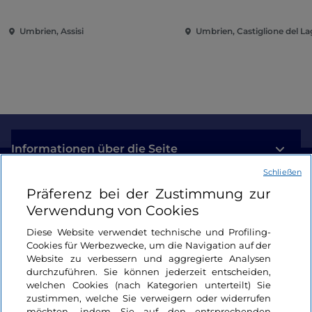
Umbrien, Assisi
Umbrien, Castiglione del L
Informationen über die Seite
Schließen
Nützliche Links
Präferenz bei der Zustimmung zur
Verwendung von Cookies
Login
Diese Website verwendet technische und Profiling-
Cookies für Werbezwecke, um die Navigation auf der
Bleiben wir in Kontakt
Website zu verbessern und aggregierte Analysen
durchzuführen. Sie können jederzeit entscheiden,
welchen Cookies (nach Kategorien unterteilt) Sie
zustimmen, welche Sie verweigern oder widerrufen
möchten, indem Sie auf den entsprechenden