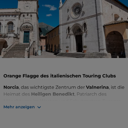
Orange Flagge des italienischen Touring Clubs
Norcia
, das wichtigste Zentrum der
Valnerina
, ist die
Heimat des
Heiligen Benedikt
, Patriarch des
Mönchtums im Westen und Schutzpatron Europas.
Mehr anzeigen
Eine Mauer aus dem 14. Jahrhundert umgibt die
mittelalterliche Altstadt
, die leider durch das
Erdbeben 2016 stark in Mitleidenschaft
gezogen