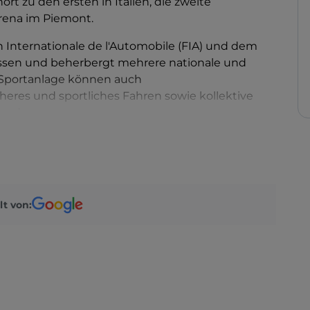
hört zu den ersten in Italien, die zweite
rena im Piemont.
ion Internationale de l'Automobile (FIA) und dem
lassen und beherbergt mehrere nationale und
r Sportanlage können auch
heres und sportliches Fahren sowie kollektive
werden.
eite beträgt 12 Meter.
lt von: