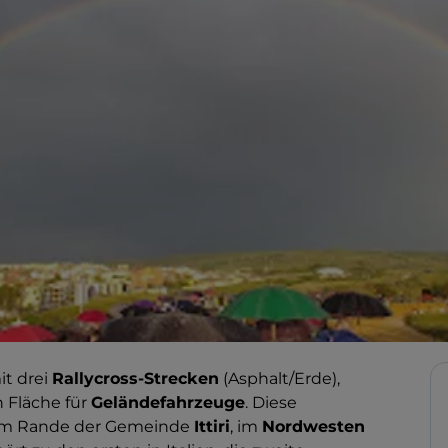
t drei
Rallycross-Strecken
(Asphalt/Erde),
 Fläche für
Geländefahrzeuge
. Diese
 am Rande der Gemeinde
Ittiri
, im
Nordwesten