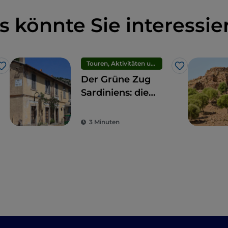
s könnte Sie interessie
Touren, Aktivitäten und Erlebnisse
Like
Like
Der Grüne Zug
Sardiniens: die
Wiederentdeckung
der Langsamkeit
3 Minuten