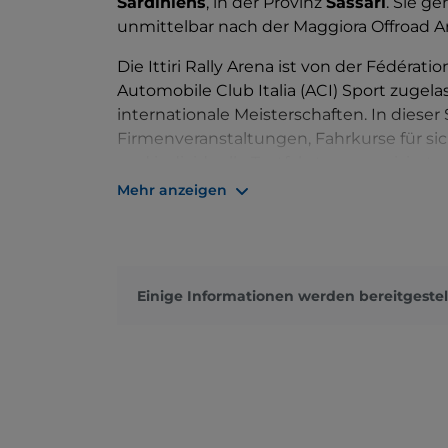
Sardiniens
, in der Provinz
Sassari
. Sie ge
unmittelbar nach der Maggiora Offroad A
Die Ittiri Rally Arena ist von der Fédérat
Automobile Club Italia (ACI) Sport zuge
internationale Meisterschaften. In diese
Firmenveranstaltungen, Fahrkurse für sic
und individuelle Testfahrten organisiert 
Mehr anzeigen
Die Strecke ist fast 1 km lang und ihre Br
Einige Informationen werden bereitgestel