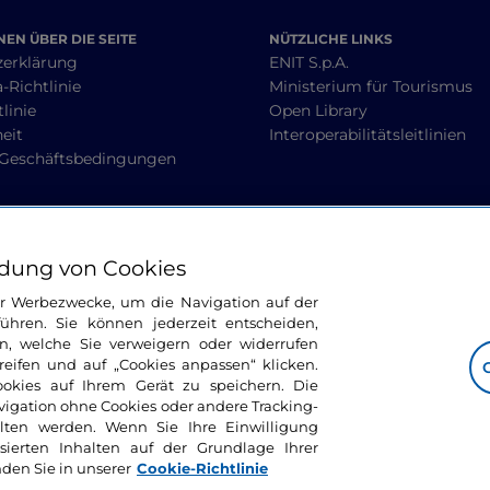
EN ÜBER DIE SEITE
NÜTZLICHE LINKS
zerklärung
ENIT S.p.A.
-Richtlinie
Ministerium für Tourismus
linie
Open Library
heit
Interoperabilitätsleitlinien
 Geschäftsbedingungen
BLEIBEN WIR IN KONTAKT
dung von Cookies
ür Werbezwecke, um die Navigation auf der
ühren. Sie können jederzeit entscheiden,
n, welche Sie verweigern oder widerrufen
ifen und auf „Cookies anpassen“ klicken.
ookies auf Ihrem Gerät zu speichern. Die
avigation ohne Cookies oder andere Tracking-
alten werden. Wenn Sie Ihre Einwilligung
sierten Inhalten auf der Grundlage Ihrer
nden Sie in unserer
Cookie-Richtlinie