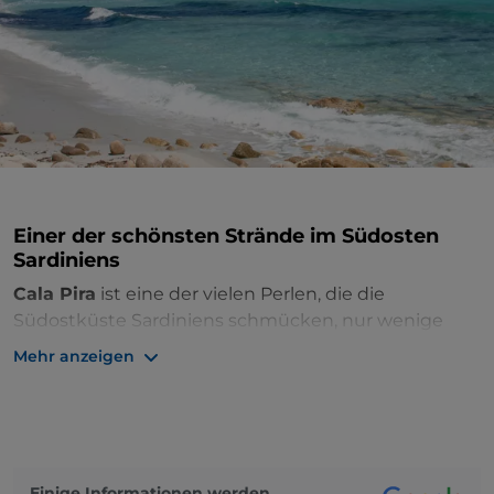
Einer der schönsten Strände im Südosten
Sardiniens
Cala Pira
ist eine der vielen Perlen, die die
Südostküste Sardiniens schmücken, nur wenige
Kilometer von Villasimius und Cagliari entfernt. Diese
Mehr anzeigen
kleine rosafarbene Bucht präsentiert sich als 400
Meter langer Bogen aus feinstem weißen Sand, der
vom türkisfarbenen Wasser des Tyrrhenischen
Meeres umspült und von eindrucksvollen Dünen
umgeben ist, die mit jahrhundertealten
Einige Informationen werden