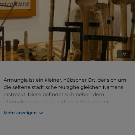
1/2
Armungia ist ein kleiner, hübscher Ort, der sich um
die seltene städtische Nuraghe gleichen Namens
erstreckt. Diese befindet sich neben dem
ehemaligen Rathaus, in dem sich das kleine
historisch-ethnografische
Museum
Sa Domu de is
Mehr anzeigen
Aìnas befindet
. Das Museumssystem des Dorfes
umfasst auch die
Schmiede (Bottega del Fabbro)
und das historische
Museum Emilio und Joyce