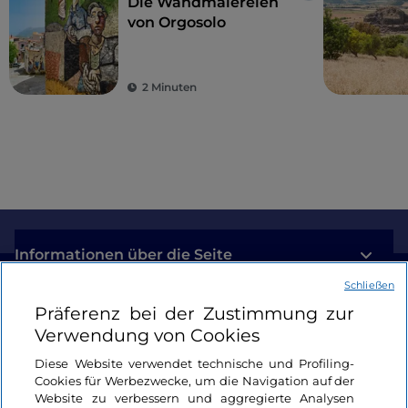
Die Wandmalereien
von Orgosolo
2 Minuten
Informationen über die Seite
Schließen
Nützliche Links
Präferenz bei der Zustimmung zur
Verwendung von Cookies
Login
Diese Website verwendet technische und Profiling-
Cookies für Werbezwecke, um die Navigation auf der
Bleiben wir in Kontakt
Website zu verbessern und aggregierte Analysen