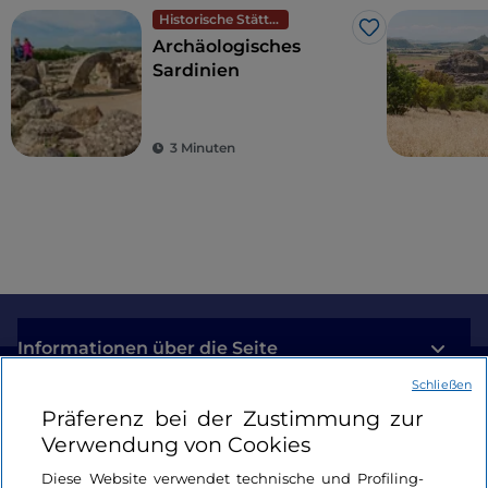
Historische Stätten
Like
Archäologisches
Sardinien
3 Minuten
Informationen über die Seite
Schließen
Nützliche Links
Präferenz bei der Zustimmung zur
Verwendung von Cookies
Login
Diese Website verwendet technische und Profiling-