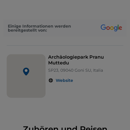
mediterranen Pflanzen eingebettet ist. Zum Schutz
dieser prähistorischen Nekropole aus der
Jungsteinzeit wurde ein
Archäologiepark
eingerichtet
.
Einige Informationen werden
bereitgestellt von:
Archäologiepark Pranu
Muttedu
SP23, 09040 Goni SU, Italia
Website
Zuhören und Reisen