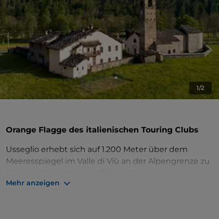
1/2
Orange Flagge des italienischen Touring Clubs
Usseglio erhebt sich auf 1.200 Meter über dem
Meeresspiegel im Valle di Viù an der Alpengrenze zu
Frankreich, in einem großen ebenen Gebiet, auf
Mehr anzeigen
dem Buchenwälder wachsen, umgeben von
Bergen, von denen viele über 3.000 Meter hoch sind.
Im Winter wird der Ort zum Königreich des alpinen