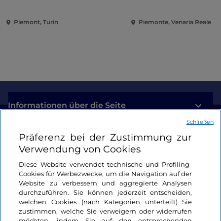
Eroberung der Renaissance
Piemont, Turin
Piemonte, Venaria Reale
Informationen über die Seite
Schließen
Nützliche Links
Präferenz bei der Zustimmung zur
Verwendung von Cookies
Login
Diese Website verwendet technische und Profiling-
Cookies für Werbezwecke, um die Navigation auf der
Bleiben wir in Kontakt
Website zu verbessern und aggregierte Analysen
durchzuführen. Sie können jederzeit entscheiden,
welchen Cookies (nach Kategorien unterteilt) Sie
zustimmen, welche Sie verweigern oder widerrufen
möchten, indem Sie auf den entsprechenden