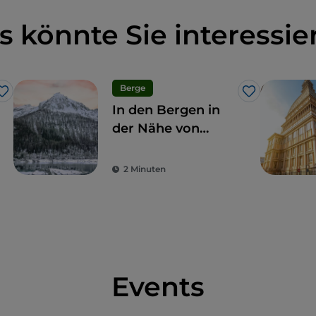
s könnte Sie interessie
Berge
Like
Like
In den Bergen in
der Nähe von
Turin:
Unternehmungen
2 Minuten
Events