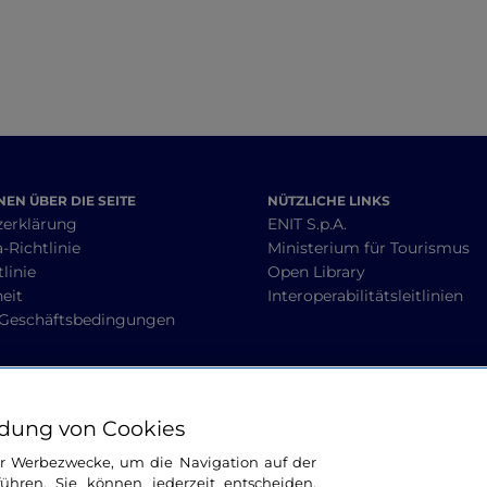
EN ÜBER DIE SEITE
NÜTZLICHE LINKS
zerklärung
ENIT S.p.A.
-Richtlinie
Ministerium für Tourismus
linie
Open Library
heit
Interoperabilitätsleitlinien
 Geschäftsbedingungen
BLEIBEN WIR IN KONTAKT
dung von Cookies
ür Werbezwecke, um die Navigation auf der
ühren. Sie können jederzeit entscheiden,