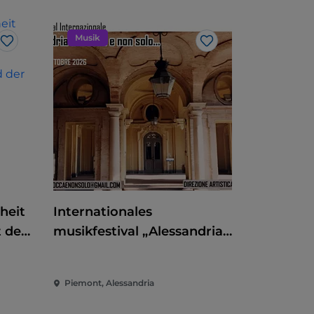
Musik
Like
Like
heit
Internationales
 der
musikfestival „Alessandria
barocca e non solo"
 und
Piemont, Alessandria