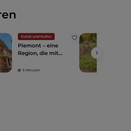
ren
Kunst und Kultur
Fah
Like
Piemont – eine
Rad
Region, die mit
Her
Natur und
Pie
Geschichte
5 Minuten
3 M
verzaubert