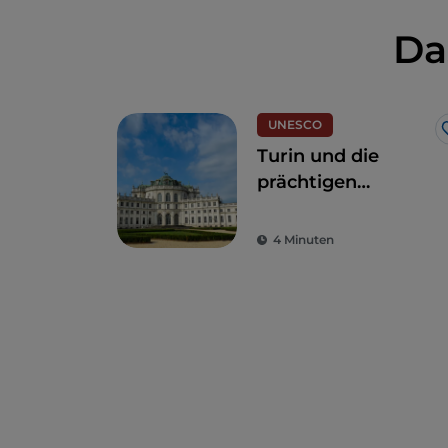
Da
UNESCO
Turin und die
prächtigen
Residenzen der
Savoyer
4 Minuten