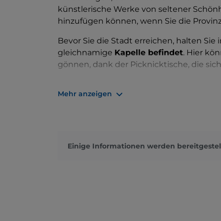
künstlerische Werke von seltener Schönhe
hinzufügen können, wenn Sie die Provin
Bevor Sie die Stadt erreichen, halten Sie 
gleichnamige
Kapelle befindet
. Hier kö
gönnen, dank der Picknicktische, die si
In der Altstadt können Sie die eindrucksv
Mehr anzeigen
bewundern: die
Kirche der Beata Vergin
die
Wallfahrtskirche Madonna del Buo
Cantogno befinden sich auch die Überre
Verpassen Sie nicht die Feste und Messen
Einige Informationen werden bereitgestel
die
Sagra dei Pescatori
, die
Sagra della 
die lokale Tradition am Leben.