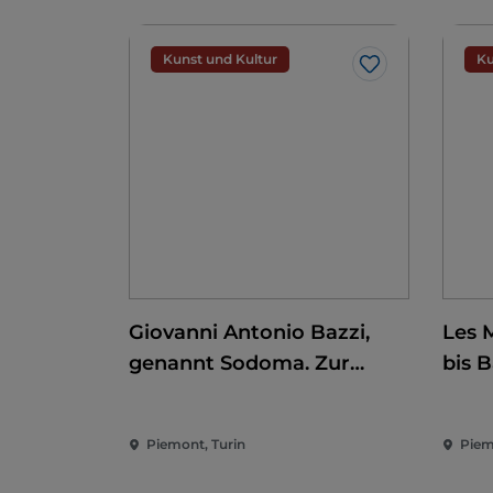
Kunst und Kultur
Ku
Like
Giovanni Antonio Bazzi,
Les 
genannt Sodoma. Zur
bis 
Eroberung der Renaissance
Piemont, Turin
Piem