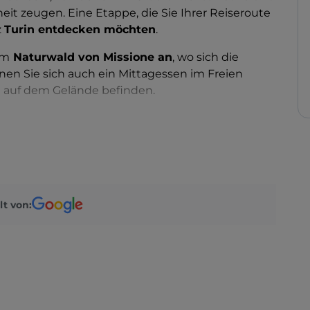
it zeugen. Eine Etappe, die Sie Ihrer Reiseroute
z
Turin entdecken möchten
.
im
Naturwald von Missione an
, wo sich die
nnen Sie sich auch ein Mittagessen im Freien
ch auf dem Gelände befinden.
ollsten Kultstätten von Villafranca Piemonte
e delle Grazie
,
die Pfarrkirche Santo Stefano
,
n Remedio
und viele andere. In der Ortschaft
ste der alten
Burg
.
, die das Dorf beleben. Die
Festa di Cantogno
,
lt von:
Porchetta
und die
Messe der Immacolata
halten