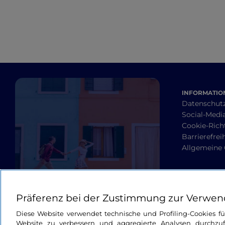
INFORMATION
Datenschut
Social-Media
Cookie-Richt
Barrierefrei
Allgemeine
Präferenz bei der Zustimmung zur Verwen
Diese Website verwendet technische und Profiling-Cookies f
Website zu verbessern und aggregierte Analysen durchzuf