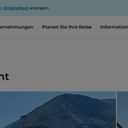
t.
Originaltext
anzeigen.
ernehmungen
Planen Sie Ihre Reise
Informatio
nt