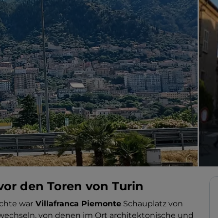
vor den Toren von Turin
ichte war
Villafranca Piemonte
Schauplatz von
echseln, von denen im Ort architektonische und