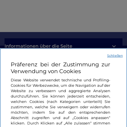
Informationen über die Seite
Schließen
Nützliche Links
Präferenz bei der Zustimmung zur
Verwendung von Cookies
Login
Diese Website verwendet technische und Profiling-
Cookies für Werbezwecke, um die Navigation auf der
Bleiben wir in Kontakt
Website zu verbessern und aggregierte Analysen
durchzuführen. Sie können jederzeit entscheiden,
welchen Cookies (nach Kategorien unterteilt) Sie
zustimmen, welche Sie verweigern oder widerrufen
möchten, indem Sie auf den entsprechenden
Abschnitt zugreifen und auf „Cookies anpassen“
klicken. Durch Klicken auf „Alle zulassen“ stimmen