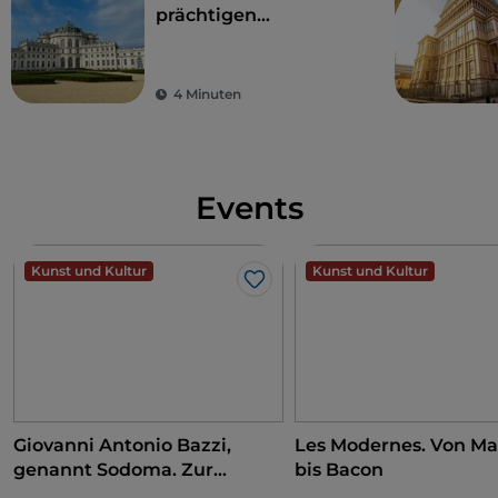
prächtigen
Residenzen der
Savoyer
4 Minuten
Events
Kunst und Kultur
Kunst und Kultur
Like
Giovanni Antonio Bazzi,
Les Modernes. Von Ma
genannt Sodoma. Zur
bis Bacon
Eroberung der Renaissance