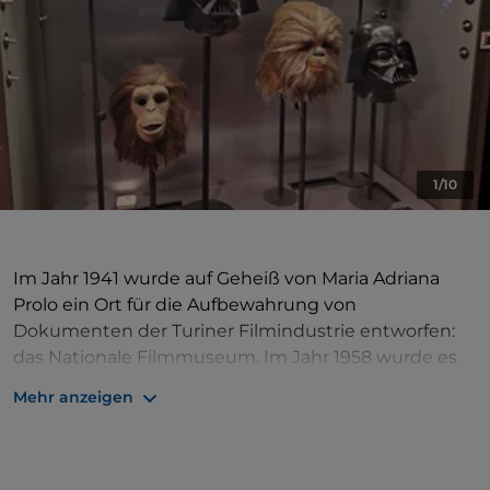
1/10
Im Jahr 1941 wurde auf Geheiß von Maria Adriana
Prolo ein Ort für die Aufbewahrung von
Dokumenten der Turiner Filmindustrie entworfen:
das Nationale Filmmuseum. Im Jahr 1958 wurde es
in den Palazzo Chiablese verlegt und seit Juli 2000
Mehr anzeigen
befindet sich der neue Standort in der Mole
Antonelliana.
Es beherbergt ein umfangreiches Erbe, das aus
einzigartigen Materialien besteht: Fotografien,