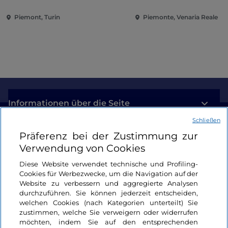
Piemont, Turin
Piemonte, Venaria Reale
Informationen über die Seite
Schließen
Nützliche Links
Präferenz bei der Zustimmung zur
Verwendung von Cookies
Login
Diese Website verwendet technische und Profiling-
Cookies für Werbezwecke, um die Navigation auf der
Bleiben wir in Kontakt
Website zu verbessern und aggregierte Analysen
durchzuführen. Sie können jederzeit entscheiden,
welchen Cookies (nach Kategorien unterteilt) Sie
zustimmen, welche Sie verweigern oder widerrufen
möchten, indem Sie auf den entsprechenden