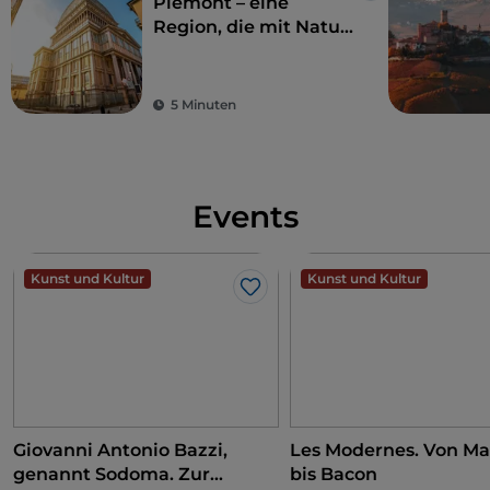
Piemont – eine
Region, die mit Natur
und Geschichte
verzaubert
5 Minuten
Events
Kunst und Kultur
Kunst und Kultur
Like
Giovanni Antonio Bazzi,
Les Modernes. Von Ma
genannt Sodoma. Zur
bis Bacon