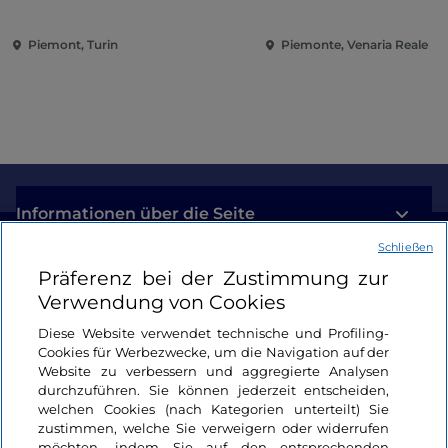
Eroberung der Renaissance
Piemont, Turin
Piemonte, Venaria Reale
Informationen über die Seite
Schließen
Nützliche Links
Präferenz bei der Zustimmung zur
Verwendung von Cookies
Login
Diese Website verwendet technische und Profiling-
Cookies für Werbezwecke, um die Navigation auf der
Bleiben wir in Kontakt
Website zu verbessern und aggregierte Analysen
durchzuführen. Sie können jederzeit entscheiden,
welchen Cookies (nach Kategorien unterteilt) Sie
zustimmen, welche Sie verweigern oder widerrufen
möchten, indem Sie auf den entsprechenden