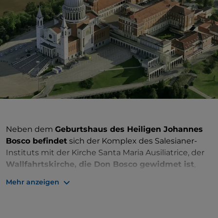
Neben dem
Geburtshaus des Heiligen Johannes
Bosco befindet
sich der Komplex des Salesianer-
Instituts mit der Kirche Santa Maria Ausiliatrice, der
Wallfahrtskirche, die Don Bosco gewidmet ist
,
dem Museum für Völkerkunde und der
Mehr anzeigen
Salesianischen Missionen in der Welt und dem
Museum des bäuerlichen Lebens des
19. Jahrhunderts. Der Mittelpunkt des