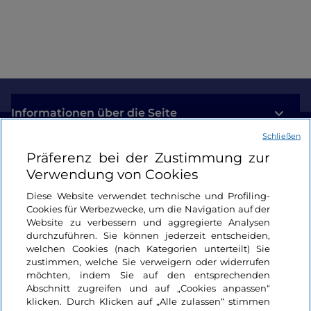
Informationen über die Seite
Schließen
Nützliche Links
Präferenz bei der Zustimmung zur
Verwendung von Cookies
Login
Diese Website verwendet technische und Profiling-
Cookies für Werbezwecke, um die Navigation auf der
Bleiben wir in Kontakt
Website zu verbessern und aggregierte Analysen
durchzuführen. Sie können jederzeit entscheiden,
welchen Cookies (nach Kategorien unterteilt) Sie
zustimmen, welche Sie verweigern oder widerrufen
möchten, indem Sie auf den entsprechenden
Abschnitt zugreifen und auf „Cookies anpassen“
klicken. Durch Klicken auf „Alle zulassen“ stimmen