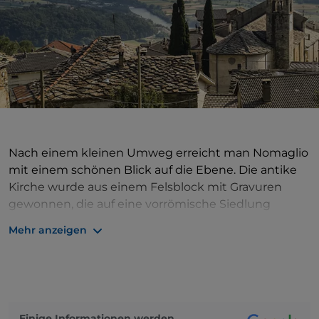
Nach einem kleinen Umweg erreicht man Nomaglio
mit einem schönen Blick auf die Ebene. Die antike
Kirche wurde aus einem Felsblock mit Gravuren
gewonnen, die auf eine vorrömische Siedlung
zurückgeführt werden können. In einer alten
Mehr anzeigen
Wassermühle, die noch heute in Betrieb ist, befindet
sich das, das mehr als 700 alte Werkzeuge
beherbergt und die Tradition des sogenannten
„Brotbaums“ erzählt.
Einige Informationen werden