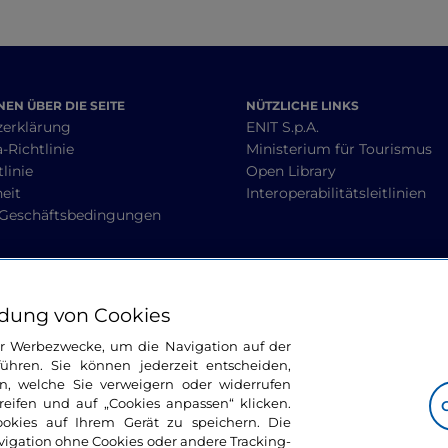
EN ÜBER DIE SEITE
NÜTZLICHE LINKS
zerklärung
ENIT S.p.A.
-Richtlinie
Ministerium für Tourismus
linie
Open Library
heit
Interoperabilitätsleitlinien
 Geschäftsbedingungen
BLEIBEN WIR IN KONTAKT
dung von Cookies
ür Werbezwecke, um die Navigation auf der
ühren. Sie können jederzeit entscheiden,
n, welche Sie verweigern oder widerrufen
ifen und auf „Cookies anpassen“ klicken.
ookies auf Ihrem Gerät zu speichern. Die
avigation ohne Cookies oder andere Tracking-