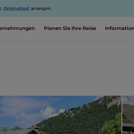
t.
Originaltext
anzeigen.
ernehmungen
Planen Sie Ihre Reise
Informatio