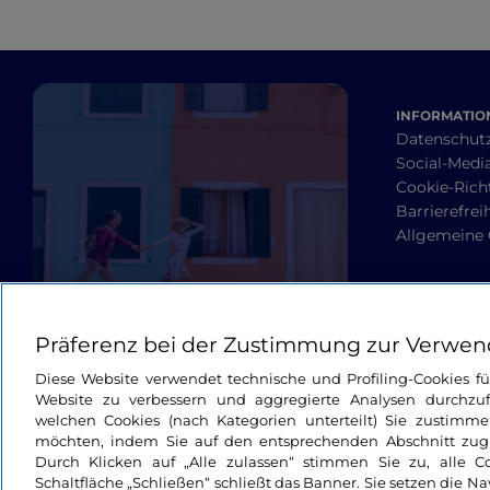
INFORMATION
Datenschut
Social-Media
Cookie-Richt
Barrierefrei
Allgemeine
Präferenz bei der Zustimmung zur Verwen
Diese Website verwendet technische und Profiling-Cookies f
Website zu verbessern und aggregierte Analysen durchzuf
welchen Cookies (nach Kategorien unterteilt) Sie zustimme
möchten, indem Sie auf den entsprechenden Abschnitt zugre
Durch Klicken auf „Alle zulassen“ stimmen Sie zu, alle C
Schaltfläche „Schließen“ schließt das Banner. Sie setzen die N