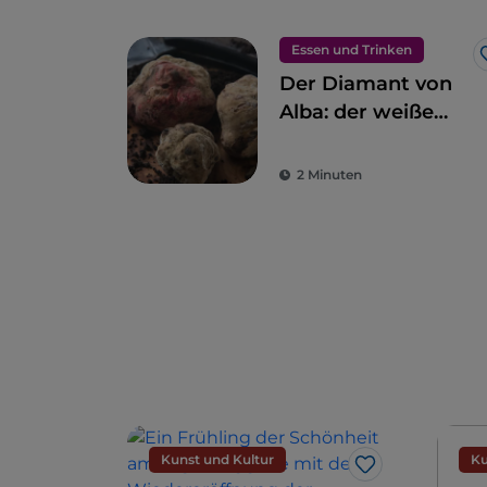
Essen und Trinken
Der Diamant von
Alba: der weiße
Trüffel
2 Minuten
Kunst und Kultur
Ku
Like