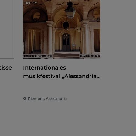
isse
Internationales
musikfestival „Alessandria
barocca e non solo"
Piemont, Alessandria