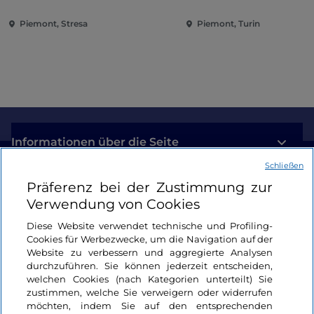
Borromäischen Inseln und
Piemont, Stresa
Piemont, Turin
der Villa Taranto
Informationen über die Seite
Schließen
Nützliche Links
Präferenz bei der Zustimmung zur
Verwendung von Cookies
Login
Diese Website verwendet technische und Profiling-
Cookies für Werbezwecke, um die Navigation auf der
Bleiben wir in Kontakt
Website zu verbessern und aggregierte Analysen
durchzuführen. Sie können jederzeit entscheiden,
welchen Cookies (nach Kategorien unterteilt) Sie
zustimmen, welche Sie verweigern oder widerrufen
möchten, indem Sie auf den entsprechenden