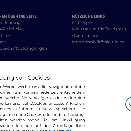
EN ÜBER DIE SEITE
NÜTZLICHE LINKS
zerklärung
ENIT S.p.A.
-Richtlinie
Ministerium für Tourismus
linie
Open Library
heit
Interoperabilitätsleitlinien
 Geschäftsbedingungen
BLEIBEN WIR IN KONTAKT
dung von Cookies
ür Werbezwecke, um die Navigation auf der
ühren. Sie können jederzeit entscheiden,
n, welche Sie verweigern oder widerrufen
ifen und auf „Cookies anpassen“ klicken.
ookies auf Ihrem Gerät zu speichern. Die
avigation ohne Cookies oder andere Tracking-
alten werden. Wenn Sie Ihre Einwilligung
sierten Inhalten auf der Grundlage Ihrer