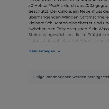
50 Hektar
Wildnis
durch das 2003 gegrü
geschützt. Der Callora, ein Nebenfluss des
überhängenden Wänden, Stromschnellen 
kleinere Schluchten eingebettet sind un
zwischen den Felsen verlieren. Sein Wa
Steinbrechgewächsen, die im Frühjahr m
Naturschutzgebiet bietet Adrenalin pur,
Doch es bieten sich auch aufregende Wa
Mehr anzeigen
Burg entfernt erstreckt sich eine 230 Me
140 Meter tiefe Schlucht.
Einige Informationen werden bereitgestel