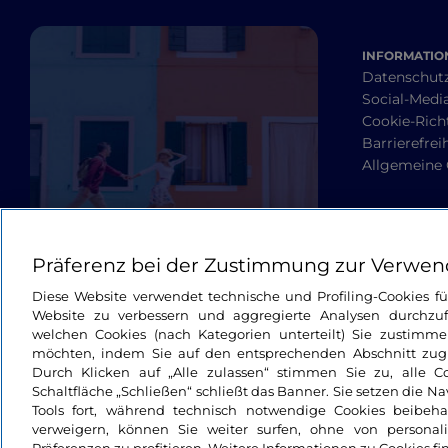
INFORMATION
Datenschut
Social-Media
Cookie-Richt
Barrierefrei
Allgemeine
Präferenz bei der Zustimmung zur Verwen
Diese Website verwendet technische und Profiling-Cookies f
Website zu verbessern und aggregierte Analysen durchzuf
welchen Cookies (nach Kategorien unterteilt) Sie zustimme
möchten, indem Sie auf den entsprechenden Abschnitt zugre
Durch Klicken auf „Alle zulassen“ stimmen Sie zu, alle C
Schaltfläche „Schließen“ schließt das Banner. Sie setzen die N
Tools fort, während technisch notwendige Cookies beibeh
verweigern, können Sie weiter surfen, ohne von personali