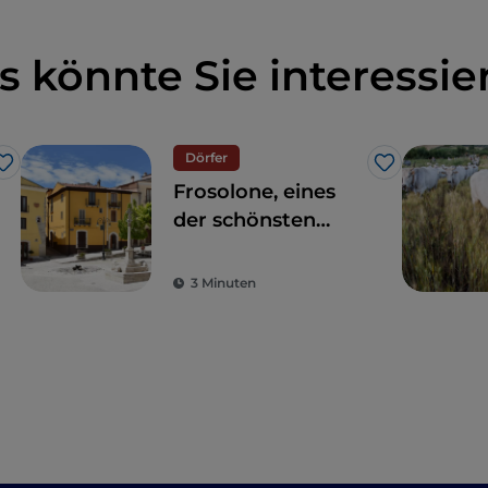
s könnte Sie interessie
Dörfer
Like
Like
Frosolone, eines
der schönsten
Dörfer Italiens in
Molise
3 Minuten