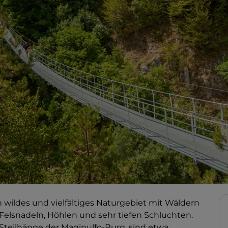
wildes und vielfältiges Naturgebiet mit Wäldern
elsnadeln, Höhlen und sehr tiefen Schluchten.
Steilhänge der Maginulfo-Burg, sind etwa