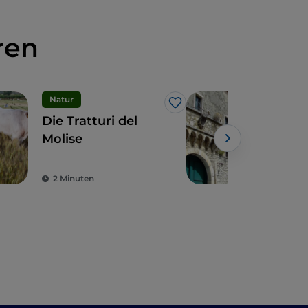
ren
Natur
Nat
Like
Die Tratturi del
Ein
Molise
Herz
es 
Powe
gilt
2 Minuten
2 M