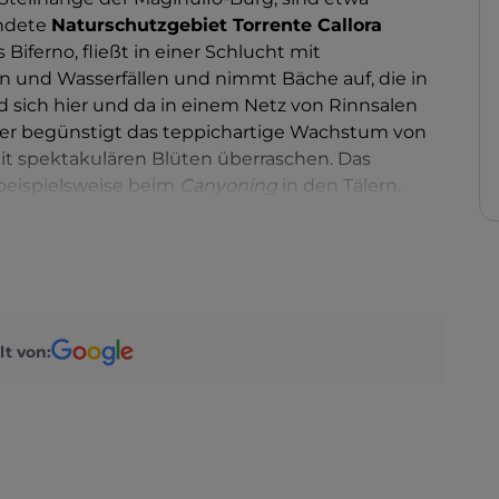
ndete
Naturschutzgebiet Torrente Callora
 Biferno, fließt in einer Schlucht mit
und Wasserfällen und nimmt Bäche auf, die in
d sich hier und da in einem Netz von Rinnsalen
sser begünstigt das teppichartige Wachstum von
it spektakulären Blüten überraschen. Das
 beispielsweise beim
Canyoning
in den Tälern.
nderungen an: Nicht weit von der Maginulfo-
ter lange
Hängebrücke
aus Metall über eine
lt von: