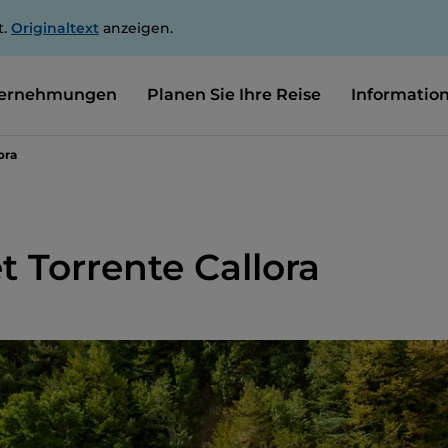
t.
Originaltext
anzeigen.
ernehmungen
Planen Sie Ihre Reise
Informatio
ora
 Torrente Callora