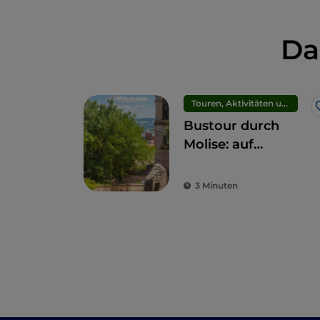
Da
Touren, Aktivitäten und Erlebnisse
Bustour durch
Molise: auf
umweltfreundliche
Weise zu den
3 Minuten
Wundern der
Region