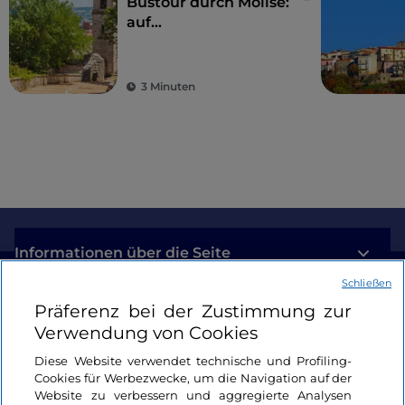
Bustour durch Molise:
auf
umweltfreundliche
Weise zu den
Wundern der Region
3 Minuten
Informationen über die Seite
Schließen
Nützliche Links
Präferenz bei der Zustimmung zur
Verwendung von Cookies
Login
Diese Website verwendet technische und Profiling-
Cookies für Werbezwecke, um die Navigation auf der
Bleiben wir in Kontakt
Website zu verbessern und aggregierte Analysen