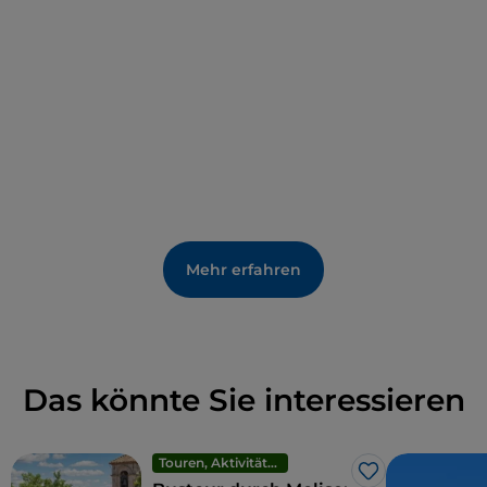
Castropignano aus liegt
Torella del Sannio
, das von
seiner Burg mit trapezförmigem Grundriss und
zylindrischen Türmen dominiert wird, die unter den
Anjou erbaut und später in der Renaissance als
Residenz umgebaut wurde. Wenn man von
Castropignano aus auf der anderen Seite der
Staatsstraße fährt, kommt man durch
Fossalto
, wo
man die Gelegenheit hat, den Baronspalast, die
Fresken in der Pfarrkirche Santa Maria Assunta und
den Barockaltar in der Kirche des Heiligen Antonius
von Padua zu sehen.
Mehr erfahren
Das könnte Sie interessieren
Touren, Aktivitäten und Erlebnisse
Like