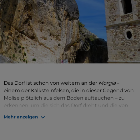
Das Dorf ist schon von weitem an der
Morgia
–
einem der Kalksteinfelsen, die in dieser Gegend von
Molise plötzlich aus dem Boden auftauchen – zu
erkennen, um die sich das Dorf dreht und die von
vielen als
das „Bethlehem von Molise
“ bezeichnet
Mehr anzeigen
wird: der Glockenturm der Pfarrkirche S. Antonio
scheint selbst ein Teil davon zu sein. Unten befindet
sich eine in den Fels gehauene Kirche mit einem