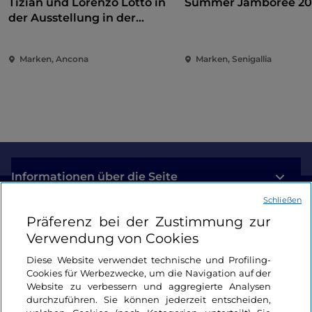
Tizian und Lorenzo Lotto in
Summer Jamboree 20
der Ausstellung in der
Pinakothek von Ancona
Marken, Ancona
Marken, Senigallia
Informationen über die Seite
Schließen
Nützliche Links
Präferenz bei der Zustimmung zur
Verwendung von Cookies
Login
Diese Website verwendet technische und Profiling-
Cookies für Werbezwecke, um die Navigation auf der
Bleiben wir in Kontakt
Website zu verbessern und aggregierte Analysen
durchzuführen. Sie können jederzeit entscheiden,