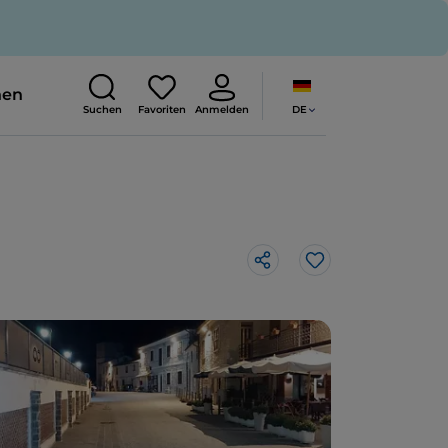
nen
DE
Suchen
Favoriten
Anmelden
Like