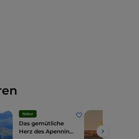
ren
Natur
Spir
Like
Das gemütliche
Die
Herz des Apennins:
Wal