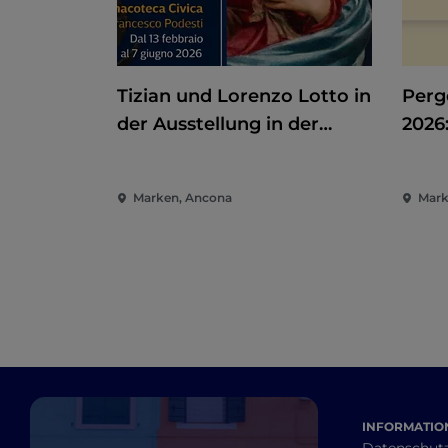
Tizian und Lorenzo Lotto in
Pergo
der Ausstellung in der
2026
Pinakothek von Ancona
Unte
der 
Marken, Ancona
Mark
INFORMATION