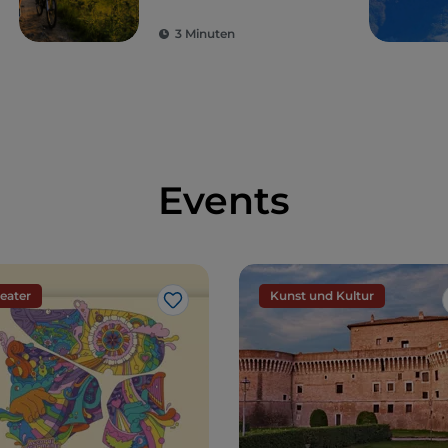
Hinterland bis zum
Meer
3 Minuten
Events
eater
Kunst und Kultur
Like