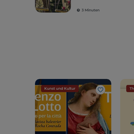
Emotionen
zwischen Wald und
3 Minuten
Fluss im Herzen
der Marken
Kunst und Kultur
Th
Like