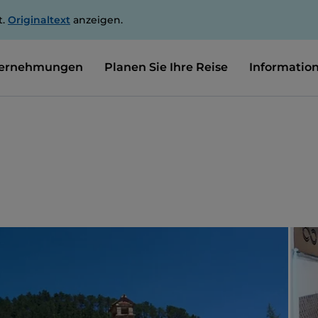
t.
Originaltext
anzeigen.
ernehmungen
Planen Sie Ihre Reise
Informatio