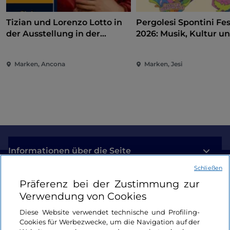
Tizian und Lorenzo Lotto in
Pergolesi Spontini Fes
der Ausstellung in der
2026: Musik, Kultur u
Pinakothek von Ancona
Unterhaltung im Herz
Marken
Marken, Ancona
Marken, Jesi
Informationen über die Seite
Schließen
Nützliche Links
Präferenz bei der Zustimmung zur
Verwendung von Cookies
Login
Diese Website verwendet technische und Profiling-
Cookies für Werbezwecke, um die Navigation auf der