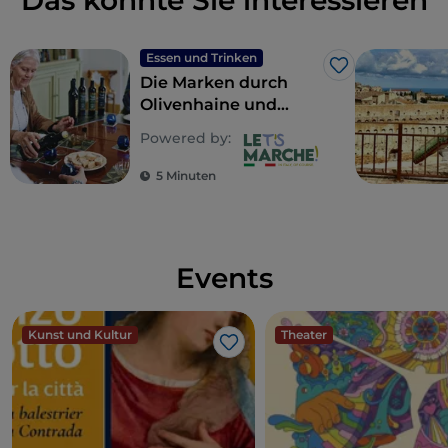
Das könnte Sie interessieren
Essen und Trinken
Like
Die Marken durch
Olivenhaine und
Ölmühlen: wo
Powered by:
Geschmack auf Kultur
trifft
5 Minuten
Events
Kunst und Kultur
Theater
Like