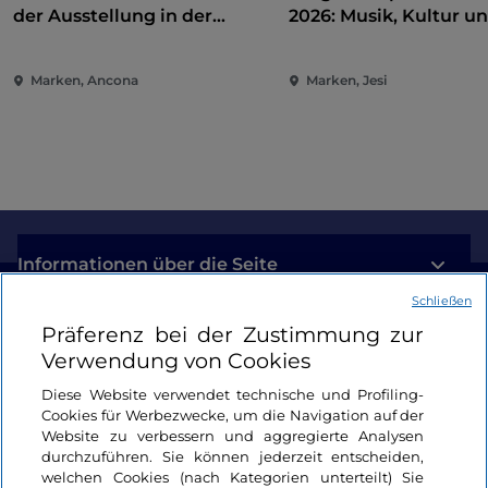
der Ausstellung in der
2026: Musik, Kultur u
Pinakothek von Ancona
Unterhaltung im Herz
Marken
Marken, Ancona
Marken, Jesi
Informationen über die Seite
Schließen
Nützliche Links
Präferenz bei der Zustimmung zur
Verwendung von Cookies
Login
Diese Website verwendet technische und Profiling-
Cookies für Werbezwecke, um die Navigation auf der
Bleiben wir in Kontakt
Website zu verbessern und aggregierte Analysen
durchzuführen. Sie können jederzeit entscheiden,
welchen Cookies (nach Kategorien unterteilt) Sie