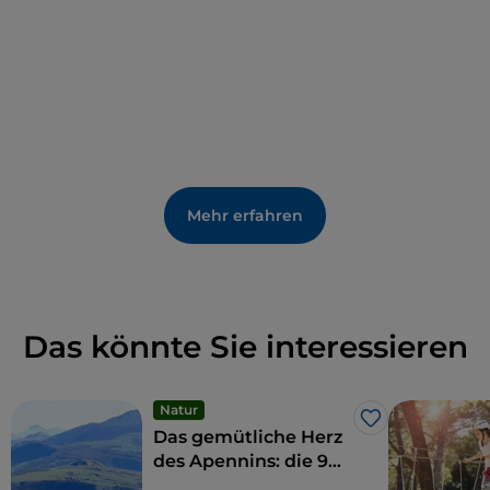
Umgebung interessieren, sollten Sie sich auch das
Biroccio-Museum
nicht entgehen lassen, das den
traditionellen landwirtschaftlichen Wagen der
Marken gewidmet ist.
Mehr erfahren
Das könnte Sie interessieren
Natur
Like
Das gemütliche Herz
des Apennins: die 9
Gemeinden der