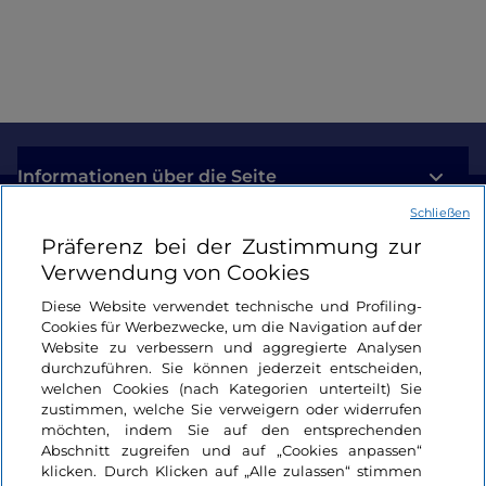
Informationen über die Seite
Schließen
Nützliche Links
Präferenz bei der Zustimmung zur
Verwendung von Cookies
Login
Diese Website verwendet technische und Profiling-
Cookies für Werbezwecke, um die Navigation auf der
Bleiben wir in Kontakt
Website zu verbessern und aggregierte Analysen
durchzuführen. Sie können jederzeit entscheiden,
welchen Cookies (nach Kategorien unterteilt) Sie
zustimmen, welche Sie verweigern oder widerrufen
möchten, indem Sie auf den entsprechenden
Abschnitt zugreifen und auf „Cookies anpassen“
klicken. Durch Klicken auf „Alle zulassen“ stimmen