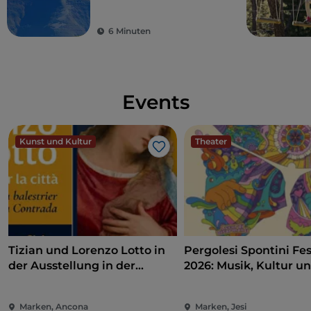
Hohen Marken
6 Minuten
Events
Kunst und Kultur
Theater
Like
Tizian und Lorenzo Lotto in
Pergolesi Spontini Fes
der Ausstellung in der
2026: Musik, Kultur u
Pinakothek von Ancona
Unterhaltung im Herz
Marken
Marken, Ancona
Marken, Jesi