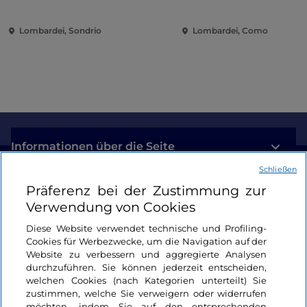
zeitgenössische Musi
zwischen Villen und 
Lombardei, Sondrio
Lombardei, Como
am Comer See
Informationen über die Seite
Schließen
Nützliche Links
Präferenz bei der Zustimmung zur
Verwendung von Cookies
Login
Diese Website verwendet technische und Profiling-
Cookies für Werbezwecke, um die Navigation auf der
Bleiben wir in Kontakt
Website zu verbessern und aggregierte Analysen
durchzuführen. Sie können jederzeit entscheiden,
welchen Cookies (nach Kategorien unterteilt) Sie
zustimmen, welche Sie verweigern oder widerrufen
möchten, indem Sie auf den entsprechenden