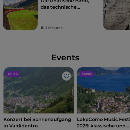
Die Rhätische Bahn,
das technische
Meisterwerk, das
einen Alpenabschnitt
durchquert
3 Minuten
Events
Musik
Musik
Like
Konzert bei Sonnenaufgang
LakeComo Music Festi
in Valdidentro
2026: klassische und