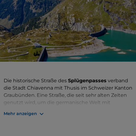
Die historische Straße des
Splügenpasses
verband
die Stadt Chiavenna mit Thusis im Schweizer Kanton
Graubünden. Eine Straße, die seit sehr alten Zeiten
genutzt wird, um die germanische Welt mit
Norditalien zu verbinden, indem einer der
Mehr anzeigen
einfachsten Übergänge des zentralen Teils der Alpen
genutzt wird. Einfach, um es so auszudrücken, denn
auf dem italienischen Straßenabschnitt, der sich